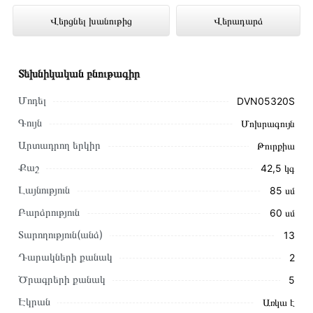
DVN05320S ներկայացված է
Վերցնել խանութից
Վերադարձ
Technomix առցանց խանութում լավագույն
գնով 169 000 դրամ
Տեխնիկական բնութագիր
Մոդել
DVN05320S
Գույն
Մոխրագույն
Արտադրող երկիր
Թուրքիա
Քաշ
42,5 կգ
Լայնություն
85 սմ
Բարձրություն
60 սմ
Տարողություն(անձ)
13
Դարակների քանակ
2
Ծրագրերի քանակ
5
Այս ապրանքը գնելու համար սեղմեք
«Ավելացնել
Էկրան
Առկա է
զամբյուղին»
կամ սեղմեք
«Արագ պատվեր»
կոճակը: