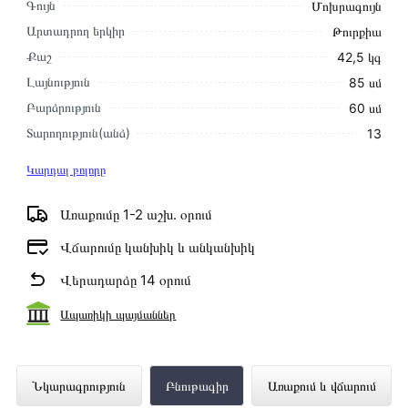
Գույն
Մոխրագույն
Արտադրող երկիր
Թուրքիա
Քաշ
42,5 կգ
Լայնություն
85 սմ
Բարձրություն
60 սմ
Տարողություն(անձ)
13
Կարդալ բոլորը
Առաքումը 1-2 աշխ․ օրում
Վճարումը կանխիկ և անկանխիկ
Վերադարձը 14 օրում
Ապառիկի պայմաններ
Սպասք լվացող մեքենա BEKO
Նկարագրություն
Բնութագիր
Առաքում և վճարում