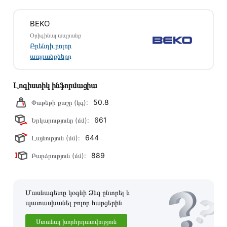
Մեր պրոֆեսիոնալ մենեջերները կմշակեն պատվերը և
BEKO
կկապվեն ձեզ հետ՝ համաձայնեցնելու առաքման
Օրիգինալ ապրանք
պայմանները։ Նախքան առցանց պատվեր տեղադրելը,
Բրենդի բոլոր
խորհուրդ ենք տալիս կարդալ նկարագրությունը,
ապրանքները
բնութագրերը և կարծիքները:
Տվյալ ապրանքը սետիֆիկացված է և համպատասխանում է
Լոգիստիկ ինֆորմացիա
բոլոր ստանդարտներին։ Գնված ապրանքի վերադարձը
50.8
Փաթեթի քաշը (կգ):
կատարվում է 14 օրվա ընթացքում:
661
Երկարությունը (մմ):
644
Լայնություն (մմ):
889
Բարձրություն (մմ):
Մասնագետը կօգնի Ձեզ ընտրել և
պատասխանել բոլոր հարցերին
Ստանալ խորհրդատվություն