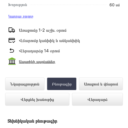
Խորություն
60 սմ
Կարդալ բոլորը
Առաքումը 1-2 աշխ․ օրում
Վճարումը կանխիկ և անկանխիկ
Վերադարձը 14 օրում
Ապառիկի պայմաններ
Սպասք լվացող մեքենա BEKO
Նկարագրություն
Բնութագիր
Առաքում և վճարում
BDFN26520XQ ներկայացված է
Վերցնել խանութից
Վերադարձ
Technomix առցանց խանութում լավագույն
գնով 219 000 դրամ
Տեխնիկական բնութագիր