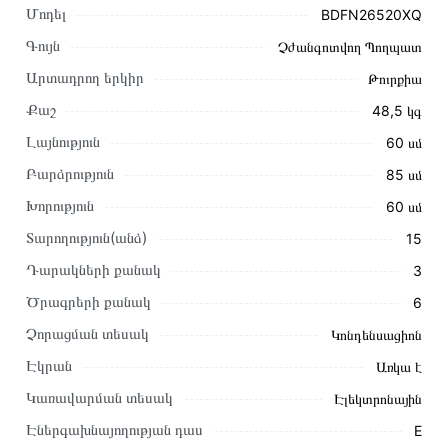
Մոդել
BDFN26520XQ
Գույն
Չժանգոտվող Պողպատ
Արտադրող երկիր
Թուրքիա
Քաշ
48,5 կգ
Լայնություն
60 սմ
Բարձրություն
85 սմ
Խորություն
60 սմ
Տարողություն(անձ)
15
Դարակների քանակ
3
Այս ապրանքը գնելու համար սեղմեք
«Ավելացնել
Ծրագրերի քանակ
6
զամբյուղին»
կամ սեղմեք
«Արագ պատվեր»
կոճակը:
Չորացման տեսակ
Կոնդենսացիոն
Կարող եք նաև պատվիրել՝ զանգահարելով կայքում նշված
կոնտակտային համարներին։
Էկրան
Առկա է
Կառավարման տեսակ
Էլեկտրոնային
Կայքում տվյալ ապրանքի՝ Սպասք լվացող մեքենա BEKO
BDFN26520XQ առաքման և վճարման պայմանները վավեր
Էներգախնայողության դաս
E
են և իրական են Հայաստանի ողջ տարածքում։