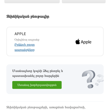
խանութում լավագույն գնով 296 900 դրամ
Տեխնիկական բնութագիր
APPLE
Օրիգինալ ապրանք
Բրենդի բոլոր
ապրանքները
Մասնագետը կօգնի Ձեզ ընտրել և
պատասխանել բոլոր հարցերին
Ստանալ խորհրդատվություն
Այս ապրանքը գնելու համար սեղմեք
«Ավելացնել
զամբյուղին»
կամ սեղմեք
«Արագ պատվեր»
կոճակը:
Կարող եք նաև պատվիրել՝ զանգահարելով կայքում նշված
Տեխնիկական բնութագրերի, առաքման հավաքածուի,