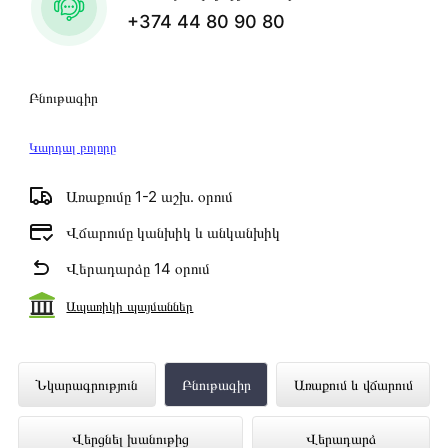
+374 44 80 90 80
Բնութագիր
Կարդալ բոլորը
Առաքումը 1-2 աշխ․ օրում
Վճարումը կանխիկ և անկանխիկ
Վերադարձը 14 օրում
Ապառիկի պայմաններ
Սմարթ հեռախոս APPLE IPHONE 14
Նկարագրություն
Բնութագիր
Առաքում և վճարում
128GB (STARLIGHT) (MPUR3HX/A)
Վերցնել խանութից
Վերադարձ
ներկայացված է Technomix առցանց