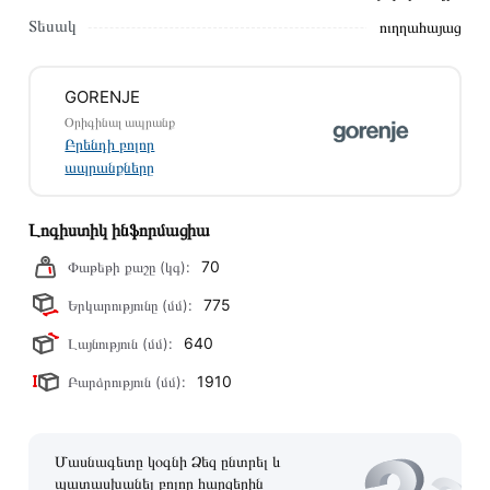
խորհուրդ ենք տալիս կարդալ նկարագրությունը,
Տեսակ
ուղղահայաց
բնութագրերը և կարծիքները:
Տվյալ ապրանքը սետիֆիկացված է և համպատասխանում է
GORENJE
բոլոր ստանդարտներին։ Գնված ապրանքի վերադարձը
Օրիգինալ ապրանք
կատարվում է 14 օրվա ընթացքում:
Բրենդի բոլոր
ապրանքները
Լոգիստիկ ինֆորմացիա
70
Փաթեթի քաշը (կգ):
775
Երկարությունը (մմ):
640
Լայնություն (մմ):
1910
Բարձրություն (մմ):
Մասնագետը կօգնի Ձեզ ընտրել և
պատասխանել բոլոր հարցերին