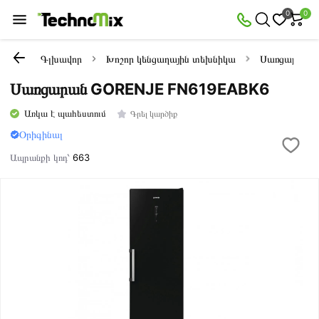
0
0
Գլխավոր
Խոշոր կենցաղային տեխնիկա
Սառցարաննե
Սառցարան GORENJE FN619EABK6
Առկա է պահեստում
Գրել կարծիք
Օրիգինալ
Ապրանքի կոդ՝
663