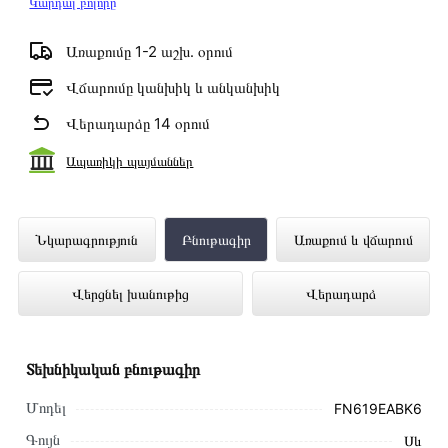
Կարդալ բոլորը
Առաքումը 1-2 աշխ․ օրում
Վճարումը կանխիկ և անկանխիկ
Վերադարձը 14 օրում
Ապառիկի պայմաններ
Սառցարան GORENJE FN619EABK6
Նկարագրություն
Բնութագիր
Առաքում և վճարում
ներկայացված է Technomix առցանց
Վերցնել խանութից
Վերադարձ
խանութում լավագույն գնով 444 000 դրամ
Տեխնիկական բնութագիր
Մոդել
FN619EABK6
Գույն
Սև