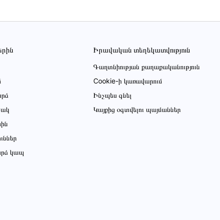
երին
Իրավական տեղեկատվություն
Գաղտնիության քաղաքականություն
մ
Cookie-ի կառավարում
րձ
Ինչպես գնել
ցակ
Կայքից օգտվելու պայմաններ
սին
ուններ
րձ կապ