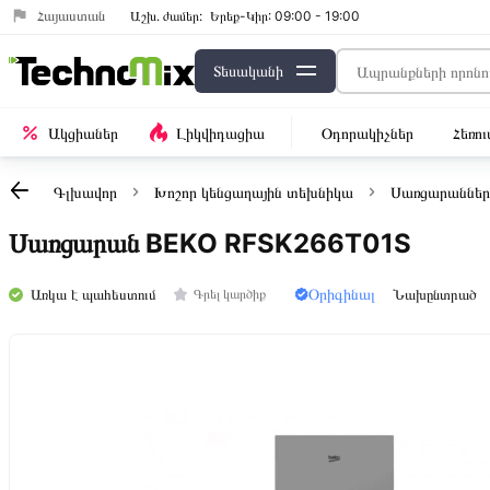
Հայաստան
Աշխ․ ժամեր:
Երեք-Կիր: 09:00 - 19:00
Տեսականի
Ակցիաներ
Լիկվիդացիա
Օդորակիչներ
Հեռո
Գլխավոր
Խոշոր կենցաղային տեխնիկա
Սառցարաններ
Սառցարան BEKO RFSK266T01S
Օրիգինալ
Առկա է պահեստում
Նախընտրած
Գրել կարծիք