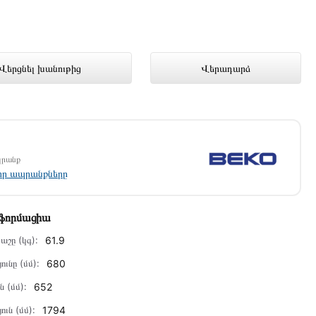
ւմ լավագույն գնով 205 000 դրամ
Վերցնել խանութից
Վերադարձ
պրանք
լոր ապրանքները
նֆորմացիա
աշը (կգ):
61.9
ունը (մմ):
680
ն (մմ):
652
ուն (մմ):
1794