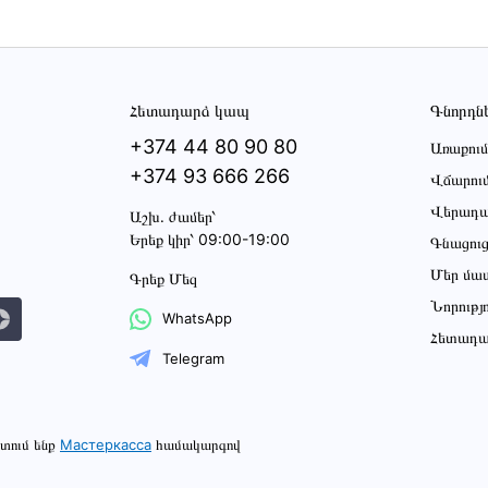
Հետադարձ կապ
Գնորդն
+374 44 80 90 80
Առաքում
+374 93 666 266
Վճարու
Վերադա
Աշխ․ ժամեր՝
Երեք կիր՝ 09:00-19:00
Գնացու
Մեր մա
Գրեք Մեզ
Նորությ
WhatsApp
Հետադա
Telegram
տում ենք
Мастеркасса
համակարգով