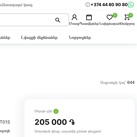
+374 44 80 90 80
ր
Հետադարձ կապ
0
0
Մուտք
Պատվերներ
Նախընտրած
Զամբյուղ
ններ
Լվացքի մեքենաներ
Նոթբուքներ
Ապրանքի կոդ՝
644
Օնլայն գին
205 000 ֏
T01S
գույն
Ամսական վճար, ապառիկ գնման դեպքում