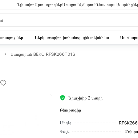
Գլխավոր
Արտադրողներ
Առաքում
Վճարում
Գնացուցակ
Կարծիքնե
ւստացույցներ
Ներկառուցվող խոհանոցային տեխնիկա
Սառնարա
Սառցարան BEKO RFSK266T01S
Երաշխիք 2 տարի
Բնութագիր
Մոդել
RFSK266
Գույն
Մոխրա