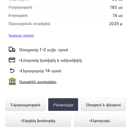
Բարձրություն
185 սմ
Խորություն
74 սմ
Արտադրման տարեթիվ
2025 թ
Կարդալ բոլորը
Առաքումը 1-2 աշխ․ օրում
Վճարումը կանխիկ և անկանխիկ
Վերադարձը 14 օրում
Ապառիկի պայմաններ
Սառնարան SHARP SJ-PV73K-BK
Նկարագրություն
Բնութագիր
Առաքում և վճարում
ներկայացված է Technomix առցանց
Վերցնել խանութից
Վերադարձ
խանութում լավագույն գնով 719 000 դրամ