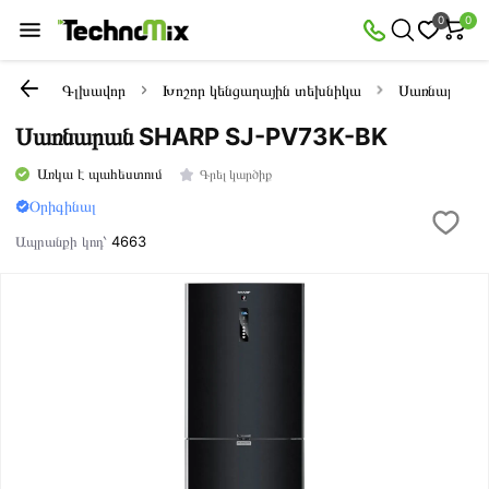
0
0
Գլխավոր
Խոշոր կենցաղային տեխնիկա
Սառնարաննե
Սառնարան SHARP SJ-PV73K-BK
Առկա է պահեստում
Գրել կարծիք
Օրիգինալ
Ապրանքի կոդ՝
4663