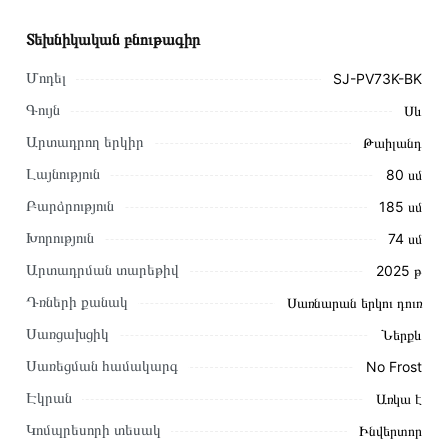
Տեխնիկական բնութագիր
Մոդել
SJ-PV73K-BK
Գույն
Սև
Արտադրող երկիր
Թաիլանդ
Լայնություն
80 սմ
Բարձրություն
185 սմ
Խորություն
74 սմ
Արտադրման տարեթիվ
2025 թ
Դռների քանակ
Սառնարան երկու դուռ
Այս ապրանքը գնելու համար սեղմեք
«Ավելացնել
Սառցախցիկ
Ներքև
զամբյուղին»
կամ սեղմեք
«Արագ պատվեր»
կոճակը:
Սառեցման համակարգ
No Frost
Կարող եք նաև պատվիրել՝ զանգահարելով կայքում նշված
կոնտակտային համարներին։
Էկրան
Առկա է
Կոմպրեսորի տեսակ
Ինվերտոր
Կայքում տվյալ ապրանքի՝ Սառնարան SHARP SJ-PV73K-