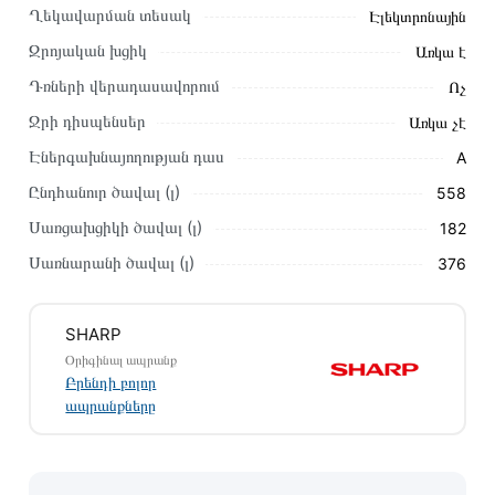
BK առաքման և վճարման պայմանները վավեր են և
Ղեկավարման տեսակ
Էլեկտրոնային
իրական են Հայաստանի ողջ տարածքում։
Զրոյական խցիկ
Առկա է
Մեր պրոֆեսիոնալ մենեջերները կմշակեն պատվերը և
Դռների վերադասավորում
Ոչ
կկապվեն ձեզ հետ՝ համաձայնեցնելու առաքման
Ջրի դիսպենսեր
Առկա չէ
պայմանները։ Նախքան առցանց պատվեր տեղադրելը,
խորհուրդ ենք տալիս կարդալ նկարագրությունը,
Էներգախնայողության դաս
A
բնութագրերը և կարծիքները:
Ընդհանուր ծավալ (լ)
558
Տվյալ ապրանքը սետիֆիկացված է և համպատասխանում է
Սառցախցիկի ծավալ (լ)
182
բոլոր ստանդարտներին։ Գնված ապրանքի վերադարձը
Սառնարանի ծավալ (լ)
376
կատարվում է 14 օրվա ընթացքում:
SHARP
Օրիգինալ ապրանք
Բրենդի բոլոր
ապրանքները