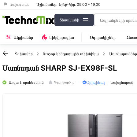
Հայաստան
Աշխ․ ժամեր:
Երեք-Կիր: 09:00 - 19:00
Տեսականի
Ակցիաներ
Լիկվիդացիա
Օդորակիչներ
Հեռո
Գլխավոր
Խոշոր կենցաղային տեխնիկա
Սառնարաններ
Սառնարան SHARP SJ-EX98F-SL
Օրիգինալ
Առկա է պահեստում
Նախընտրած
Գրել կարծիք