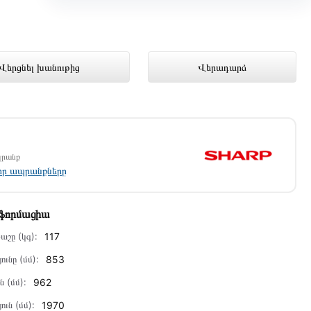
ում լավագույն գնով 665 000 դրամ
Վերցնել խանութից
Վերադարձ
պրանք
լոր ապրանքները
նֆորմացիա
աշը (կգ):
117
ունը (մմ):
853
ն (մմ):
962
ուն (մմ):
1970