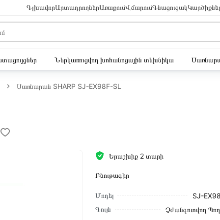
Գլխավոր
Արտադրողներ
Առաքում
Վճարում
Գնացուցակ
Կարծիքնե
ւստացույցներ
Ներկառուցվող խոհանոցային տեխնիկա
Սառնարա
Սառնարան SHARP SJ-EX98F-SL
Երաշխիք 2 տարի
Բնութագիր
Մոդել
SJ-EX9
Գույն
Չժանգոտվող Պո