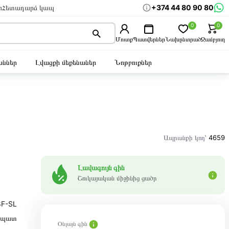
+374 44 80 90 80
ր
Հետադարձ կապ
0
0
Մուտք
Պատվերներ
Նախընտրած
Զամբյուղ
ններ
Լվացքի մեքենաներ
Նոթբուքներ
Ապրանքի կոդ՝
4659
Լավագույն գին
Շուկայական միջինից ցածր
8F-SL
ղպատ
Օնլայն գին