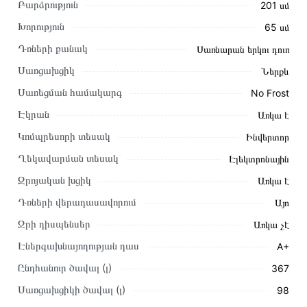
Բարձրություն
201 սմ
Խորություն
65 սմ
Դռների քանակ
Սառնարան երկու դուռ
Սառցախցիկ
Ներքև
Այս ապրանքը գնելու համար սեղմեք
«Ավելացնել
Սառեցման համակարգ
No Frost
զամբյուղին»
կամ սեղմեք
«Արագ պատվեր»
կոճակը:
Էկրան
Առկա է
Կարող եք նաև պատվիրել՝ զանգահարելով կայքում նշված
կոնտակտային համարներին։
Կոմպրեսորի տեսակ
Ինվերտոր
Ղեկավարման տեսակ
Էլեկտրոնային
Կայքում տվյալ ապրանքի՝ Սառնարան SAMSUNG
RB37A5290SA/WT առաքման և վճարման պայմանները
Զրոյական խցիկ
Առկա է
վավեր են և իրական են Հայաստանի ողջ տարածքում։
Դռների վերադասավորում
Այո
Մեր պրոֆեսիոնալ մենեջերները կմշակեն պատվերը և
Ջրի դիսպենսեր
Առկա չէ
կկապվեն ձեզ հետ՝ համաձայնեցնելու առաքման
Էներգախնայողության դաս
A+
պայմանները։ Նախքան առցանց պատվեր տեղադրելը,
խորհուրդ ենք տալիս կարդալ նկարագրությունը,
Ընդհանուր ծավալ (լ)
367
բնութագրերը և կարծիքները:
Սառցախցիկի ծավալ (լ)
98
Տվյալ ապրանքը սետիֆիկացված է և համպատասխանում է