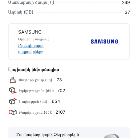
Սառնարանի ծավալ (լ)
269
բոլոր ստանդարտներին։ Գնված ապրանքի վերադարձը
Աղմուկ (DB)
37
կատարվում է 14 օրվա ընթացքում:
SAMSUNG
Օրիգինալ ապրանք
Բրենդի բոլոր
ապրանքները
Լոգիստիկ ինֆորմացիա
73
Փաթեթի քաշը (կգ):
702
Երկարությունը (մմ):
654
Լայնություն (մմ):
2107
Բարձրություն (մմ):
Մասնագետը կօգնի Ձեզ ընտրել և