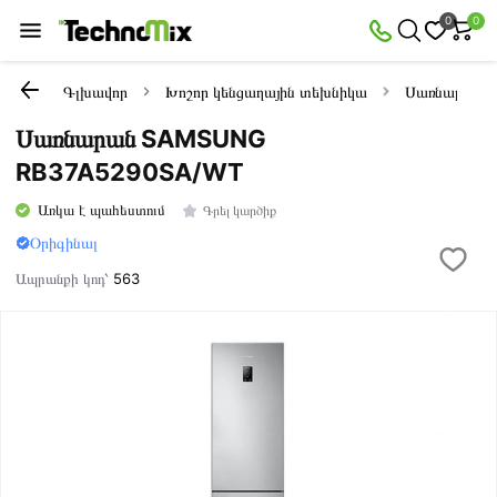
0
0
Գլխավոր
Խոշոր կենցաղային տեխնիկա
Սառնարաննե
Սառնարան SAMSUNG
RB37A5290SA/WT
Առկա է պահեստում
Գրել կարծիք
Օրիգինալ
Ապրանքի կոդ՝
563