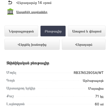
Վերադարձը 14 օրում
Ապառիկի պայմաններ
Սառնարան SAMSUNG
Նկարագրություն
Բնութագիր
Առաքում և վճարում
RB37A5290SA/WT ներկայացված է
Վերցնել խանութից
Վերադարձ
Technomix առցանց խանութում լավագույն
գնով 479 000 դրամ
Տեխնիկական բնութագիր
Մոդել
RB37A5290SA/WT
Գույն
Արծաթագույն
Արտադրող երկիր
Մալազիա
Քաշ
71 կգ
Լայնություն
60 սմ