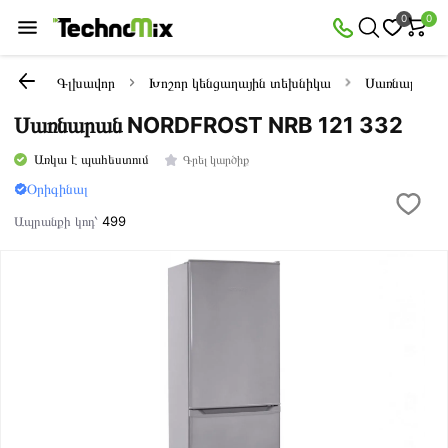
0
0
Գլխավոր
Խոշոր կենցաղային տեխնիկա
Սառնարաննե
Սառնարան NORDFROST NRB 121 332
Առկա է պահեստում
Գրել կարծիք
Օրիգինալ
Ապրանքի կոդ՝
499