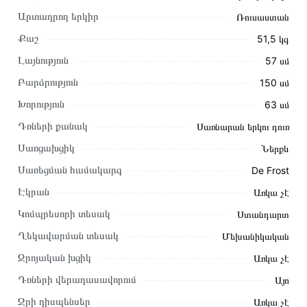
Արտադրող երկիր
Ռուսաստան
Քաշ
51,5 կգ
Լայնություն
57 սմ
Բարձրություն
150 սմ
Խորություն
63 սմ
Դռների քանակ
Սառնարան երկու դուռ
Այս ապրանքը գնելու համար սեղմեք
«Ավելացնել
Սառցախցիկ
Ներքև
զամբյուղին»
կամ սեղմեք
«Արագ պատվեր»
կոճակը:
Սառեցման համակարգ
De Frost
Կարող եք նաև պատվիրել՝ զանգահարելով կայքում նշված
կոնտակտային համարներին։
Էկրան
Առկա չէ
Կոմպրեսորի տեսակ
Ստանդարտ
Կայքում տվյալ ապրանքի՝ Սառնարան NORDFROST NRB
121 332 առաքման և վճարման պայմանները վավեր են և
Ղեկավարման տեսակ
Մեխանիկական
իրական են Հայաստանի ողջ տարածքում։
Զրոյական խցիկ
Առկա չէ
Մեր պրոֆեսիոնալ մենեջերները կմշակեն պատվերը և
Դռների վերադասավորում
Այո
կկապվեն ձեզ հետ՝ համաձայնեցնելու առաքման
Ջրի դիսպենսեր
Առկա չէ
պայմանները։ Նախքան առցանց պատվեր տեղադրելը,