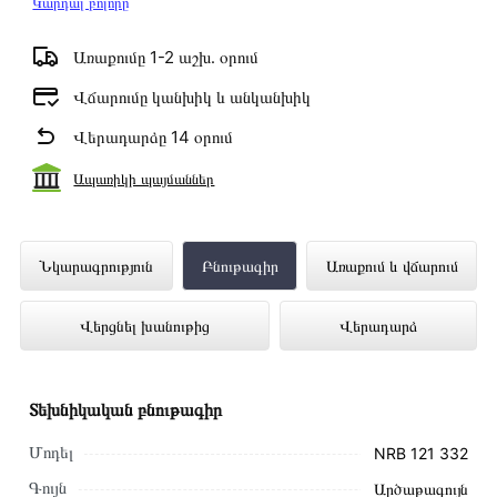
Կարդալ բոլորը
Առաքումը 1-2 աշխ․ օրում
Վճարումը կանխիկ և անկանխիկ
Վերադարձը 14 օրում
Ապառիկի պայմաններ
Սառնարան NORDFROST NRB 121 332
Նկարագրություն
Բնութագիր
Առաքում և վճարում
ներկայացված է Technomix առցանց
Վերցնել խանութից
Վերադարձ
խանութում լավագույն գնով 143 000 դրամ
Տեխնիկական բնութագիր
Մոդել
NRB 121 332
Գույն
Արծաթագույն