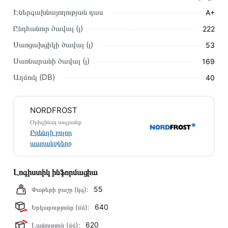
խորհուրդ ենք տալիս կարդալ նկարագրությունը,
Էներգախնայողության դաս
A+
բնութագրերը և կարծիքները:
Ընդհանուր ծավալ (լ)
222
Տվյալ ապրանքը սետիֆիկացված է և համպատասխանում է
Սառցախցիկի ծավալ (լ)
53
բոլոր ստանդարտներին։ Գնված ապրանքի վերադարձը
Սառնարանի ծավալ (լ)
169
կատարվում է 14 օրվա ընթացքում:
Աղմուկ (DB)
40
NORDFROST
Օրիգինալ ապրանք
Բրենդի բոլոր
ապրանքները
Լոգիստիկ ինֆորմացիա
55
Փաթեթի քաշը (կգ):
640
Երկարությունը (մմ):
620
Լայնություն (մմ):