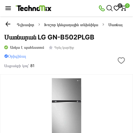
0
0
Գլխավոր
Խոշոր կենցաղային տեխնիկա
Սառնարաննե
Սառնարան LG GN-B502PLGB
Առկա է պահեստում
Գրել կարծիք
Օրիգինալ
Ապրանքի կոդ՝
81