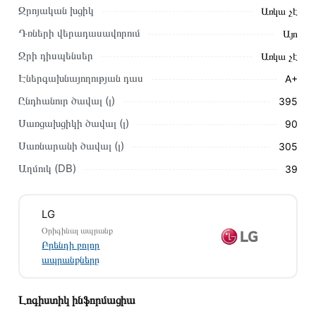
Մեր պրոֆեսիոնալ մենեջերները կմշակեն պատվերը և
Զրոյական խցիկ
Առկա չէ
կկապվեն ձեզ հետ՝ համաձայնեցնելու առաքման
Դռների վերադասավորում
Այո
պայմանները։ Նախքան առցանց պատվեր տեղադրելը,
խորհուրդ ենք տալիս կարդալ նկարագրությունը,
Ջրի դիսպենսեր
Առկա չէ
բնութագրերը և կարծիքները:
Էներգախնայողության դաս
A+
Տվյալ ապրանքը սետիֆիկացված է և համպատասխանում է
Ընդհանուր ծավալ (լ)
395
բոլոր ստանդարտներին։ Գնված ապրանքի վերադարձը
Սառցախցիկի ծավալ (լ)
90
կատարվում է 14 օրվա ընթացքում:
Սառնարանի ծավալ (լ)
305
Աղմուկ (DB)
39
LG
Օրիգինալ ապրանք
Բրենդի բոլոր
ապրանքները
Լոգիստիկ ինֆորմացիա