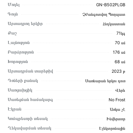
Մոդել
GN-B502PLGB
Գույն
Չժանգոտվող Պողպատ
Արտադրող երկիր
Հնդկաստան
Քաշ
71կգ
Լայնություն
70 սմ
Բարձրություն
176 սմ
Խորություն
68 սմ
Արտադրման տարեթիվ
2023 թ
Այս ապրանքը գնելու համար սեղմեք
«Ավելացնել
Դռների քանակ
Սառնարան երկու դուռ
զամբյուղին»
կամ սեղմեք
«Արագ պատվեր»
կոճակը:
Սառցախցիկ
Վերև
Կարող եք նաև պատվիրել՝ զանգահարելով կայքում նշված
կոնտակտային համարներին։
Սառեցման համակարգ
No Frost
Էկրան
Առկա չէ
Կայքում տվյալ ապրանքի՝ Սառնարան LG GN-B502PLGB
առաքման և վճարման պայմանները վավեր են և իրական են
Կոմպրեսորի տեսակ
Ինվերտոր
Հայաստանի ողջ տարածքում։
Ղեկավարման տեսակ
Էլեկտրոնային