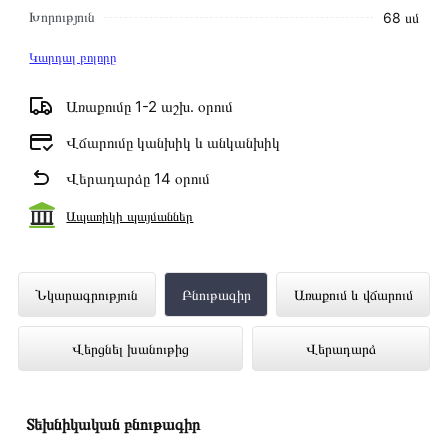
Խորություն
68 սմ
Կարդալ բոլորը
Առաքումը 1-2 աշխ․ օրում
Վճարումը կանխիկ և անկանխիկ
Վերադարձը 14 օրում
Ապառիկի պայմաններ
Սառնարան LG GN-B502PLGB
Նկարագրություն
Բնութագիր
Առաքում և վճարում
ներկայացված է Technomix առցանց
Վերցնել խանութից
Վերադարձ
խանութում լավագույն գնով 377 000 դրամ
Տեխնիկական բնութագիր