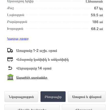
Արտադրող երկիր
Լեհաստան
Քաշ
67 կգ
Լայնություն
59․5 սմ
Բարձրություն
186 սմ
Խորություն
68․2 սմ
Կարդալ բոլորը
Առաքումը 1-2 աշխ․ օրում
Վճարումը կանխիկ և անկանխիկ
Վերադարձը 14 օրում
Ապառիկի պայմաններ
Սառնարան LG GB-B61BLHEC
Նկարագրություն
Բնութագիր
Առաքում և վճարում
ներկայացված է Technomix առցանց
Վերցնել խանութից
Վերադարձ