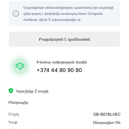
Ապրանքների անհասանելիության պատճառով այս ապրանքի
գինը կարող է փոփոխվել ստանալուց հետո։ Առաքման
ժամկետը՝ մինչև 5 աշխատանքային օր։
Բացակայում է պահեստում
Իմանալ առկայության մասին
+374 44 80 90 80
Երաշխիք 2 տարի
Բնութագիր
Մոդել
GB-B61BLHEC
Գույն
Անտրացիտ-Սև