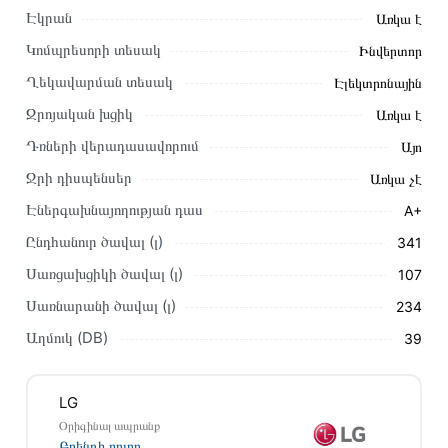
Էկրան
Առկա է
Կայքում տվյալ ապրանքի՝ Սառնարան LG GB-B61BLHEC
առաքման և վճարման պայմանները վավեր են և իրական են
Կոմպրեսորի տեսակ
Ինվերտոր
Հայաստանի ողջ տարածքում։
Ղեկավարման տեսակ
Էլեկտրոնային
Մեր պրոֆեսիոնալ մենեջերները կմշակեն պատվերը և
Զրոյական խցիկ
Առկա է
կկապվեն ձեզ հետ՝ համաձայնեցնելու առաքման
Դռների վերադասավորում
Այո
պայմանները։ Նախքան առցանց պատվեր տեղադրելը,
խորհուրդ ենք տալիս կարդալ նկարագրությունը,
Ջրի դիսպենսեր
Առկա չէ
բնութագրերը և կարծիքները:
Էներգախնայողության դաս
A+
Տվյալ ապրանքը սետիֆիկացված է և համպատասխանում է
Ընդհանուր ծավալ (լ)
341
բոլոր ստանդարտներին։ Գնված ապրանքի վերադարձը
Սառցախցիկի ծավալ (լ)
107
կատարվում է 14 օրվա ընթացքում:
Սառնարանի ծավալ (լ)
234
Աղմուկ (DB)
39
LG
Օրիգինալ ապրանք
Բրենդի բոլոր