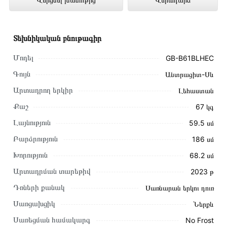
խանութում լավագույն գնով 399 000 դրամ
Տեխնիկական բնութագիր
Մոդել
GB-B61BLHEC
Գույն
Անտրացիտ-Սև
Արտադրող երկիր
Լեհաստան
Քաշ
67 կգ
Լայնություն
59․5 սմ
Բարձրություն
186 սմ
Խորություն
68․2 սմ
Արտադրման տարեթիվ
2023 թ
Այս ապրանքը գնելու համար սեղմեք
«Ավելացնել
Դռների քանակ
Սառնարան երկու դուռ
զամբյուղին»
կամ սեղմեք
«Արագ պատվեր»
կոճակը:
Սառցախցիկ
Ներքև
Կարող եք նաև պատվիրել՝ զանգահարելով կայքում նշված
կոնտակտային համարներին։
Սառեցման համակարգ
No Frost