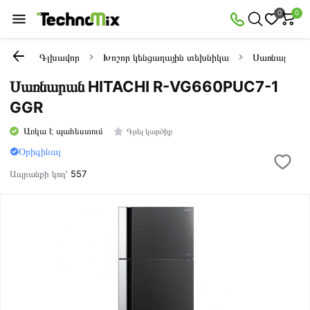
0
0
Գլխավոր
Խոշոր կենցաղային տեխնիկա
Սառնարաննե
Սառնարան HITACHI R-VG660PUC7-1
GGR
Առկա է պահեստում
Գրել կարծիք
Օրիգինալ
Ապրանքի կոդ՝
557