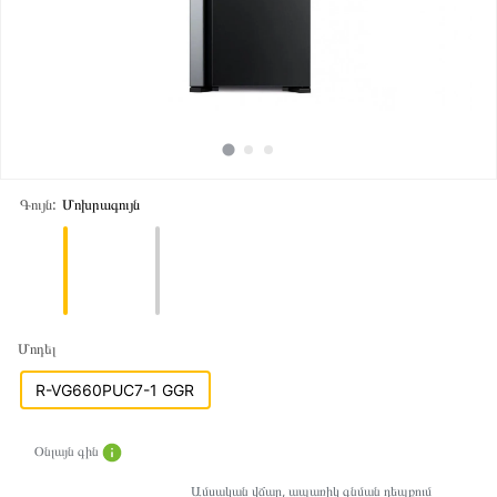
Գույն:
Մոխրագույն
Մոդել
R-VG660PUC7-1 GGR
Օնլայն գին
Ամսական վճար, ապառիկ գնման դեպքում