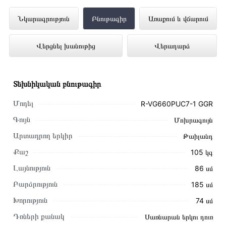
Սառնարան HITACHI R-VG660PUC7-1
Նկարագրություն
Բնութագիր
Առաքում և վճարում
GGR ներկայացված է Technomix առցանց
Վերցնել խանութից
Վերադարձ
խանութում լավագույն գնով 589 000 դրամ
Տեխնիկական բնութագիր
Մոդել
R-VG660PUC7-1 GGR
Գույն
Մոխրագույն
Արտադրող երկիր
Թաիլանդ
Քաշ
105 կգ
Լայնություն
86 սմ
Բարձրություն
185 սմ
Խորություն
74 սմ
Դռների քանակ
Սառնարան երկու դուռ