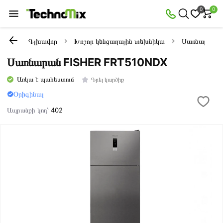
0
0
Գլխավոր
Խոշոր կենցաղային տեխնիկա
Սառնարաննե
Սառնարան FISHER FRT510NDX
Առկա է պահեստում
Գրել կարծիք
Օրիգինալ
Ապրանքի կոդ՝
402