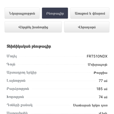
Սառնարան FISHER FRT510NDX
Նկարագրություն
Բնութագիր
Առաքում և վճարում
ներկայացված է Technomix առցանց
Վերցնել խանութից
Վերադարձ
խանութում լավագույն գնով 448 000 դրամ
Տեխնիկական բնութագիր
Մոդել
FRT510NDX
Գույն
Մոխրագույն
Արտադրող երկիր
Թուրքիա
Լայնություն
77 սմ
Բարձրություն
185 սմ
Խորություն
74 սմ
Դռների քանակ
Սառնարան երկու դուռ
Սառցախցիկ
Վերև