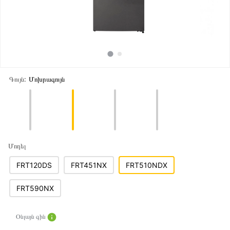
Գույն:
Մոխրագույն
Մոդել
FRT120DS
FRT451NX
FRT510NDX
FRT590NX
Օնլայն գին