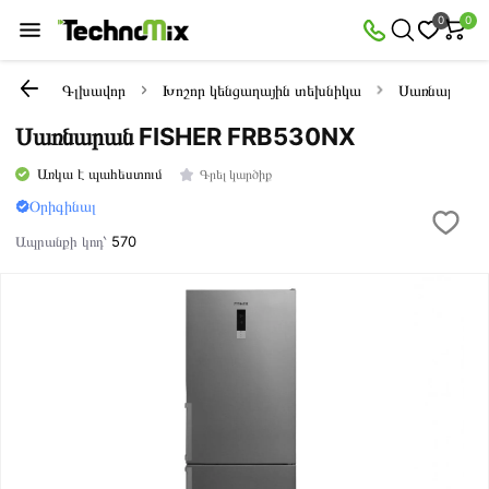
0
0
Գլխավոր
Խոշոր կենցաղային տեխնիկա
Սառնարաննե
Սառնարան FISHER FRB530NX
Առկա է պահեստում
Գրել կարծիք
Օրիգինալ
Ապրանքի կոդ՝
570