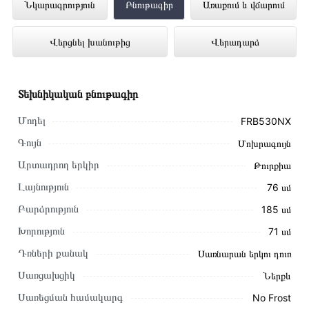
Սառնարան FISHER FRB530NX
Նկարագրություն
Բնութագիր
Առաքում և վճարում
ներկայացված է Technomix առցանց
Վերցնել խանութից
Վերադարձ
խանութում լավագույն գնով 399 000 դրամ
Տեխնիկական բնութագիր
Մոդել
FRB530NX
Գույն
Մոխրագույն
Արտադրող երկիր
Թուրքիա
Լայնություն
76 սմ
Բարձրություն
185 սմ
Խորություն
71 սմ
Դռների քանակ
Սառնարան երկու դուռ
Սառցախցիկ
Ներքև
Այս ապրանքը գնելու համար սեղմեք
«Ավելացնել
Սառեցման համակարգ
No Frost
զամբյուղին»
կամ սեղմեք
«Արագ պատվեր»
կոճակը: