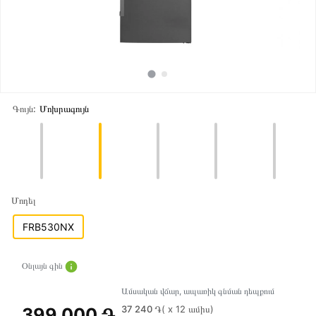
Գույն:
Մոխրագույն
Մոդել
FRB530NX
Օնլայն գին
Ամսական վճար, ապառիկ գնման դեպքում
37 240 ֏
( x 12 ամիս)
399 000 ֏