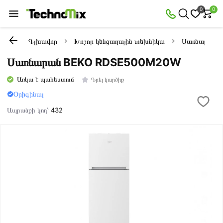
0
0
Գլխավոր
Խոշոր կենցաղային տեխնիկա
Սառնարաննե
Սառնարան BEKO RDSE500M20W
Առկա է պահեստում
Գրել կարծիք
Օրիգինալ
Ապրանքի կոդ՝
432