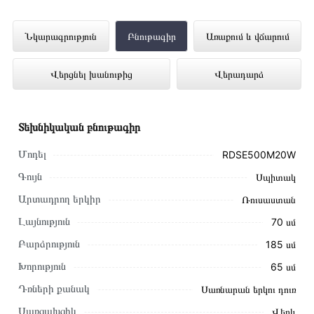
Սառնարան BEKO RDSE500M20W
Նկարագրություն
Բնութագիր
Առաքում և վճարում
ներկայացված է Technomix առցանց
Վերցնել խանութից
Վերադարձ
խանութում լավագույն գնով 294 000 դրամ
Տեխնիկական բնութագիր
Մոդել
RDSE500M20W
Գույն
Սպիտակ
Արտադրող երկիր
Ռուսաստան
Լայնություն
70 սմ
Բարձրություն
185 սմ
Խորություն
65 սմ
Դռների քանակ
Սառնարան երկու դուռ
Սառցախցիկ
Վերև