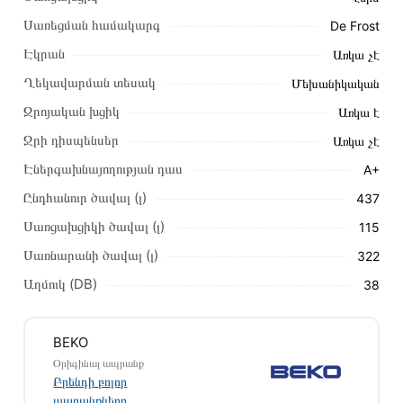
Այս ապրանքը գնելու համար սեղմեք
«Ավելացնել
Սառեցման համակարգ
De Frost
զամբյուղին»
կամ սեղմեք
«Արագ պատվեր»
կոճակը:
Էկրան
Առկա չէ
Կարող եք նաև պատվիրել՝ զանգահարելով կայքում նշված
կոնտակտային համարներին։
Ղեկավարման տեսակ
Մեխանիկական
Զրոյական խցիկ
Առկա է
Կայքում տվյալ ապրանքի՝ Սառնարան BEKO
RDSE500M20W առաքման և վճարման պայմանները
Ջրի դիսպենսեր
Առկա չէ
վավեր են և իրական են Հայաստանի ողջ տարածքում։
Էներգախնայողության դաս
A+
Մեր պրոֆեսիոնալ մենեջերները կմշակեն պատվերը և
Ընդհանուր ծավալ (լ)
437
կկապվեն ձեզ հետ՝ համաձայնեցնելու առաքման
Սառցախցիկի ծավալ (լ)
115
պայմանները։ Նախքան առցանց պատվեր տեղադրելը,
խորհուրդ ենք տալիս կարդալ նկարագրությունը,
Սառնարանի ծավալ (լ)
322
բնութագրերը և կարծիքները:
Աղմուկ (DB)
38
Տվյալ ապրանքը սետիֆիկացված է և համպատասխանում է
բոլոր ստանդարտներին։ Գնված ապրանքի վերադարձը
BEKO
կատարվում է 14 օրվա ընթացքում:
Օրիգինալ ապրանք
Բրենդի բոլոր
ապրանքները