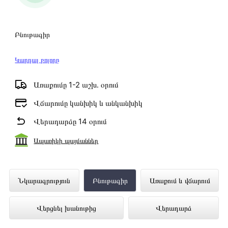
Բնութագիր
Կարդալ բոլորը
Առաքումը 1-2 աշխ․ օրում
Վճարումը կանխիկ և անկանխիկ
Վերադարձը 14 օրում
Ապառիկի պայմաններ
Սաունդբար SAMSUNG HW-Q800A/RU
Նկարագրություն
Բնութագիր
Առաքում և վճարում
ներկայացված է Technomix առցանց
Վերցնել խանութից
Վերադարձ
խանութում լավագույն գնով 437 000 դրամ