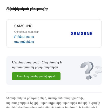
Տեխնիկական բնութագիր
SAMSUNG
Օրիգինալ ապրանք
Բրենդի բոլոր
ապրանքները
Մասնագետը կօգնի Ձեզ ընտրել և
պատասխանել բոլոր հարցերին
Ստանալ խորհրդատվություն
Այս ապրանքը գնելու համար սեղմեք
«Ավելացնել
զամբյուղին»
կամ սեղմեք
«Արագ պատվեր»
կոճակը:
Կարող եք նաև պատվիրել՝ զանգահարելով կայքում նշված
կոնտակտային համարներին։
Տեխնիկական բնութագրերի, առաքման հավաքածուի,
արտադրության երկրի, արտադրանքի արտաքին տեսքի և գույնի
Կայքում տվյալ ապրանքի՝ Սաունդբար SAMSUNG HW-
մասին տեղեկատվությունը միայն հղման համար է և հիմնված է