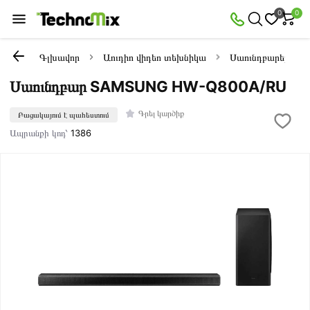
0
0
Գլխավոր
Աուդիո վիդեո տեխնիկա
Սաունդբարեր
Սաունդբար SAMSUNG HW-Q800A/RU
Գրել կարծիք
Բացակայում է պահեստում
Ապրանքի կոդ՝
1386