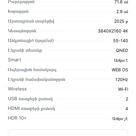
Բարձրություն
71.6 սմ
Խորություն
2.9 սմ
Արտադրման տարեթիվ
2025 թ
Այս ապրանքը գնելու համար սեղմեք
«Ավելացնել
Կետայնություն
3840X2160 4K
զամբյուղին»
կամ սեղմեք
«Արագ պատվեր»
կոճակը:
Անկյունագիծ (դույմ/սմ)
55-140
Կարող եք նաև պատվիրել՝ զանգահարելով կայքում նշված
կոնտակտային համարներին։
Էկրանի տեսակը
QNED
Smart
Առկա է
Կայքում տվյալ ապրանքի՝ Հեռուստացույց LG
55QNED86A6A առաքման և վճարման պայմանները վավեր
Օպերացիոն համակարգ
WEB OS
են և իրական են Հայաստանի ողջ տարածքում։
Էկրանի հաճախականություն
120Hz
Մեր պրոֆեսիոնալ մենեջերները կմշակեն պատվերը և
Wireless
Wi-Fi
կկապվեն ձեզ հետ՝ համաձայնեցնելու առաքման
USB մուտքերի քանակ
2
պայմանները։ Նախքան առցանց պատվեր տեղադրելը,
խորհուրդ ենք տալիս կարդալ նկարագրությունը,
HDMI մուտքերի քանակ
4
բնութագրերը և կարծիքները:
HDR 10+
Առկա չէ
Տվյալ ապրանքը սետիֆիկացված է և համպատասխանում է
բոլոր ստանդարտներին։ Գնված ապրանքի վերադարձը