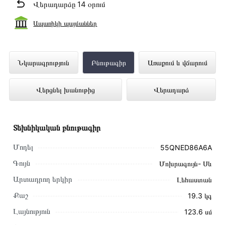
Վերադարձը 14 օրում
Ապառիկի պայմաններ
Հեռուստացույց LG 55QNED86A6A
Նկարագրություն
Բնութագիր
Առաքում և վճարում
ներկայացված է Technomix առցանց
Վերցնել խանութից
Վերադարձ
խանութում լավագույն գնով 529 000 դրամ
Տեխնիկական բնութագիր
Մոդել
55QNED86A6A
Գույն
Մոխրագույն- Սև
Արտադրող երկիր
Լեհաստան
Քաշ
19.3 կգ
Լայնություն
123.6 սմ