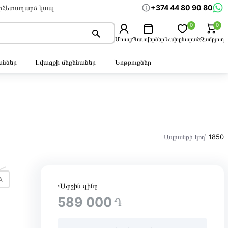
+374 44 80 90 80
ր
Հետադարձ կապ
0
0
Մուտք
Պատվերներ
Նախընտրած
Զամբյուղ
ններ
Լվացքի մեքենաներ
Նոթբուքներ
Ապրանքի կոդ՝
1850
A
Վերջին գինը
589 000
֏