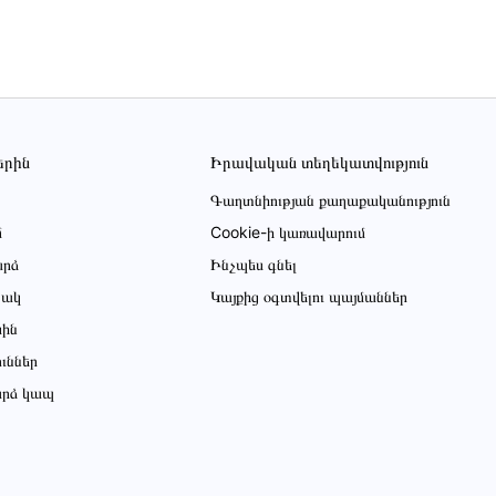
երին
Իրավական տեղեկատվություն
Գաղտնիության քաղաքականություն
մ
Cookie-ի կառավարում
րձ
Ինչպես գնել
ցակ
Կայքից օգտվելու պայմաններ
սին
ուններ
րձ կապ