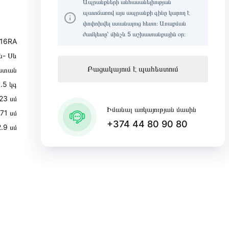
Ապրանքների անհասանելիության
պատճառով այս ապրանքի գինը կարող է
փոփոխվել ստանալուց հետո։ Առաքման
ժամկետը՝ մինչև 5 աշխատանքային օր։
16RA
ն- Սև
Բացակայում է պահեստում
ստան
.5 կգ
23 սմ
Իմանալ առկայության մասին
71 սմ
+374 44 80 90 80
2․9 սմ