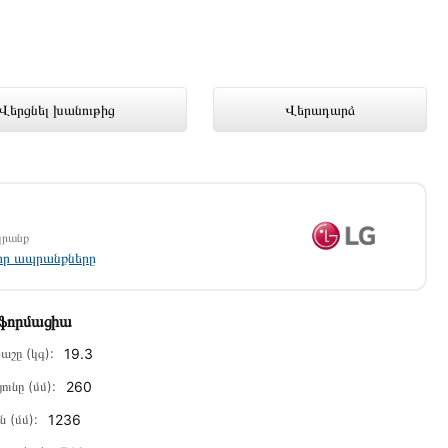
ում լավագույն գնով 589 000 դրամ
Վերցնել խանութից
Վերադարձ
պրանք
լոր ապրանքները
նֆորմացիա
աշը (կգ):
19.3
ունը (մմ):
260
ն (մմ):
1236