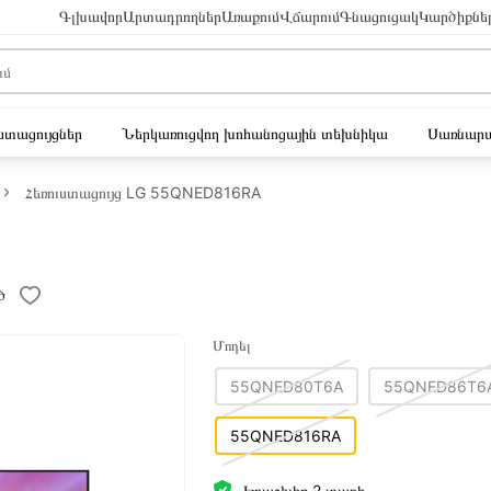
Գլխավոր
Արտադրողներ
Առաքում
Վճարում
Գնացուցակ
Կարծիքնե
ւստացույցներ
Ներկառուցվող խոհանոցային տեխնիկա
Սառնարա
Հեռուստացույց LG 55QNED816RA
ծ
Մոդել
55QNED80T6A
55QNED86T6
55QNED816RA
Երաշխիք 2 տարի