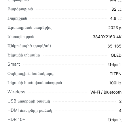
Բարձրություն
82 սմ
Խորություն
4․6 սմ
Արտադրման տարեթիվ
2023 թ
Կետայնություն
3840X2160 4K
Այս ապրանքը գնելու համար սեղմեք
«Ավելացնել
Անկյունագիծ (դույմ/սմ)
65-165
զամբյուղին»
կամ սեղմեք
«Արագ պատվեր»
կոճակը:
Էկրանի տեսակը
QLED
Կարող եք նաև պատվիրել՝ զանգահարելով կայքում նշված
կոնտակտային համարներին։
Smart
Առկա է
Օպերացիոն համակարգ
TIZEN
Կայքում տվյալ ապրանքի՝ Հեռուստացույց SAMSUNG
QE65Q80CAUXRU առաքման և վճարման պայմանները
Էկրանի հաճախականություն
100Hz
վավեր են և իրական են Հայաստանի ողջ տարածքում։
Wireless
Wi-Fi / Bluetooth
Մեր պրոֆեսիոնալ մենեջերները կմշակեն պատվերը և
USB մուտքերի քանակ
2
կկապվեն ձեզ հետ՝ համաձայնեցնելու առաքման
HDMI մուտքերի քանակ
4
պայմանները։ Նախքան առցանց պատվեր տեղադրելը,
խորհուրդ ենք տալիս կարդալ նկարագրությունը,
HDR 10+
Առկա է
բնութագրերը և կարծիքները: