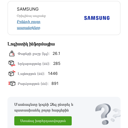
Տվյալ ապրանքը սետիֆիկացված է և համպատասխանում է
SAMSUNG
բոլոր ստանդարտներին։ Գնված ապրանքի վերադարձը
Օրիգինալ ապրանք
կատարվում է 14 օրվա ընթացքում:
Բրենդի բոլոր
ապրանքները
Լոգիստիկ ինֆորմացիա
26.1
Փաթեթի քաշը (կգ):
285
Երկարությունը (մմ):
1446
Լայնություն (մմ):
891
Բարձրություն (մմ):
Մասնագետը կօգնի Ձեզ ընտրել և
պատասխանել բոլոր հարցերին
Ստանալ խորհրդատվություն