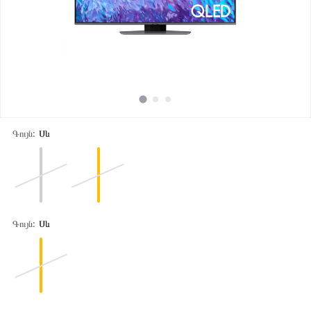
Գույն:
Սև
Գույն:
Սև