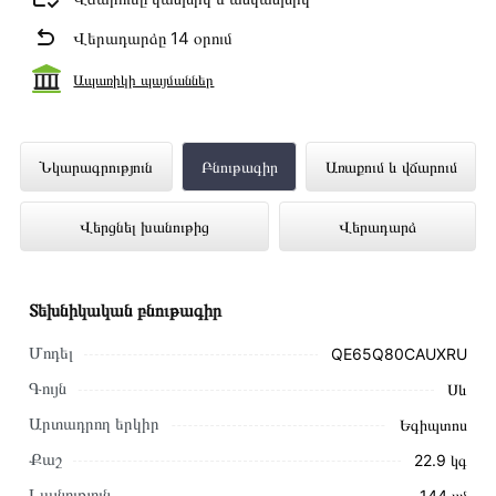
Վերադարձը 14 օրում
Ապառիկի պայմաններ
Հեռուստացույց SAMSUNG
Նկարագրություն
Բնութագիր
Առաքում և վճարում
QE65Q80CAUXRU ներկայացված է
Վերցնել խանութից
Վերադարձ
Technomix առցանց խանութում լավագույն
գնով 949 500 դրամ
Տեխնիկական բնութագիր
Մոդել
QE65Q80CAUXRU
Գույն
Սև
Արտադրող երկիր
Եգիպտոս
Քաշ
22.9 կգ
Լայնություն
144 սմ