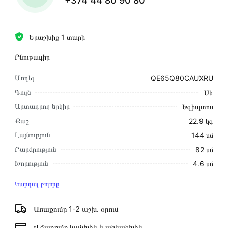
+374 44 80 90 80
Երաշխիք 1 տարի
Բնութագիր
Մոդել
QE65Q80CAUXRU
Գույն
Սև
Արտադրող երկիր
Եգիպտոս
Քաշ
22.9 կգ
Լայնություն
144 սմ
Բարձրություն
82 սմ
Խորություն
4․6 սմ
Կարդալ բոլորը
Առաքումը 1-2 աշխ․ օրում
Վճարումը կանխիկ և անկանխիկ