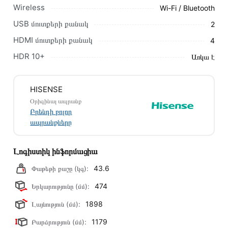
Մեր պրոֆեսիոնալ մենեջերները կմշակեն պատվերը և
Wireless
Wi-Fi / Bluetooth
կկապվեն ձեզ հետ՝ համաձայնեցնելու առաքման
USB մուտքերի քանակ
2
պայմանները։ Նախքան առցանց պատվեր տեղադրելը,
խորհուրդ ենք տալիս կարդալ նկարագրությունը,
HDMI մուտքերի քանակ
4
բնութագրերը և կարծիքները:
HDR 10+
Առկա է
Տվյալ ապրանքը սետիֆիկացված է և համպատասխանում է
բոլոր ստանդարտներին։ Գնված ապրանքի վերադարձը
HISENSE
կատարվում է 14 օրվա ընթացքում:
Օրիգինալ ապրանք
Բրենդի բոլոր
ապրանքները
Լոգիստիկ ինֆորմացիա
43.6
Փաթեթի քաշը (կգ):
474
Երկարությունը (մմ):
1898
Լայնություն (մմ):
1179
Բարձրություն (մմ):