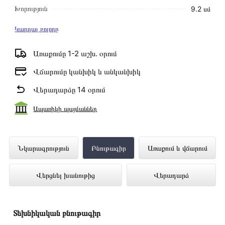
Խորություն
9․2 սմ
Կարդալ բոլորը
Առաքումը 1-2 աշխ․ օրում
Վճարումը կանխիկ և անկանխիկ
Վերադարձը 14 օրում
Ապառիկի պայմաններ
Հեռուստացույց HISENSE 85E7NQ PRO
Նկարագրություն
Բնութագիր
Առաքում և վճարում
ներկայացված է Technomix առցանց
Վերցնել խանութից
Վերադարձ
խանութում լավագույն գնով 779 000 դրամ
Տեխնիկական բնութագիր