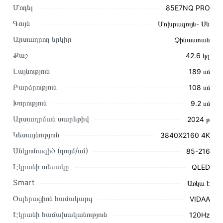
Մոդել
85E7NQ PRO
Գույն
Մոխրագույն- Սև
Արտադրող երկիր
Չինաստան
Քաշ
42.6 կգ
Լայնություն
189 սմ
Բարձրություն
108 սմ
Խորություն
9․2 սմ
Արտադրման տարեթիվ
2024 թ
Այս ապրանքը գնելու համար սեղմեք
«Ավելացնել
Կետայնություն
3840X2160 4K
զամբյուղին»
կամ սեղմեք
«Արագ պատվեր»
կոճակը:
Անկյունագիծ (դույմ/սմ)
85-216
Կարող եք նաև պատվիրել՝ զանգահարելով կայքում նշված
կոնտակտային համարներին։
Էկրանի տեսակը
QLED
Smart
Առկա է
Կայքում տվյալ ապրանքի՝ Հեռուստացույց HISENSE
85E7NQ PRO առաքման և վճարման պայմանները վավեր
Օպերացիոն համակարգ
VIDAA
են և իրական են Հայաստանի ողջ տարածքում։
Էկրանի հաճախականություն
120Hz