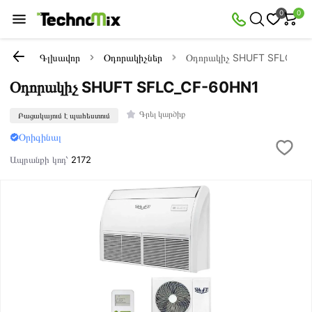
0
0
Գլխավոր
Օդորակիչներ
Օդորակիչ SHUFT SFLC_CF
Օդորակիչ SHUFT SFLC_CF-60HN1
Գրել կարծիք
Բացակայում է պահեստում
Օրիգինալ
Ապրանքի կոդ՝
2172