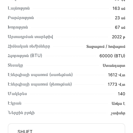
Լայնություն
163 սմ
Բարձրություն
23 սմ
Խորություն
67 սմ
Արտադրման տարեթիվ
2022 թ
Այս ապրանքը գնելու համար սեղմեք
«Ավելացնել
Հիմնական ռեժիմները
Տաքացում / հովացում
զամբյուղին»
կամ սեղմեք
«Արագ պատվեր»
կոճակը:
Հզորություն (BTU)
60000 (BTU)
Կարող եք նաև պատվիրել՝ զանգահարելով կայքում նշված
կոնտակտային համարներին։
Տեսակը
Ստանդարտ
Էներգիայի սպառում (սառեցման)
1612 Վտ
Կայքում տվյալ ապրանքի՝ Օդորակիչ SHUFT SFLC_CF-
60HN1 առաքման և վճարման պայմանները վավեր են և
Էներգիայի սպառում (ջեռուցման)
1773 Վտ
իրական են Հայաստանի ողջ տարածքում։
Մակերես
140
Մեր պրոֆեսիոնալ մենեջերները կմշակեն պատվերը և
Էկրան
Առկա է
կկապվեն ձեզ հետ՝ համաձայնեցնելու առաքման
Ներքին բլոկի
չափսեր
պայմանները։ Նախքան առցանց պատվեր տեղադրելը,
խորհուրդ ենք տալիս կարդալ նկարագրությունը,
բնութագրերը և կարծիքները:
SHUFT