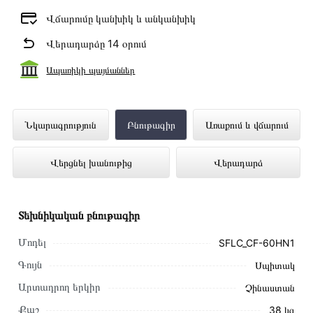
Վճարումը կանխիկ և անկանխիկ
Վերադարձը 14 օրում
Ապառիկի պայմաններ
Օդորակիչ SHUFT SFLC_CF-60HN1
Նկարագրություն
Բնութագիր
Առաքում և վճարում
ներկայացված է Technomix առցանց
Վերցնել խանութից
Վերադարձ
խանութում լավագույն գնով 814 900 դրամ
Տեխնիկական բնութագիր
Մոդել
SFLC_CF-60HN1
Գույն
Սպիտակ
Արտադրող երկիր
Չինաստան
Քաշ
38 կգ