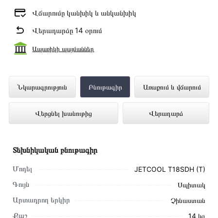
Վճարումը կանխիկ և անկանխիկ
Վերադարձը 14 օրում
Ապառիկի պայմաններ
Օդորակիչ LG JETCOOL T18SDH (T)
Նկարագրություն
Բնութագիր
Առաքում և վճարում
ներկայացված է Technomix առցանց
Վերցնել խանութից
Վերադարձ
խանութում լավագույն գնով 339 900 դրամ
Տեխնիկական բնութագիր
Մոդել
JETCOOL T18SDH (T)
Գույն
Սպիտակ
Արտադրող երկիր
Չինաստան
Քաշ
14 կգ