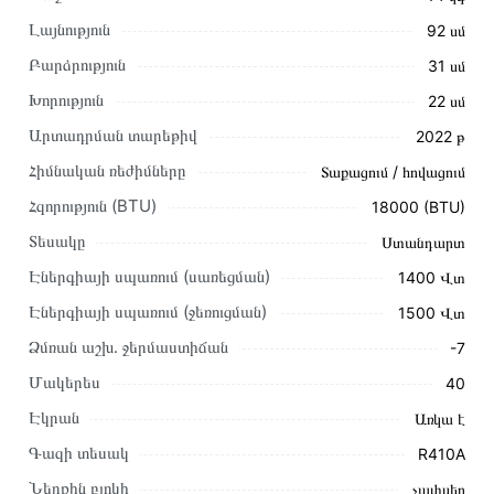
Լայնություն
92 սմ
Բարձրություն
31 սմ
Խորություն
22 սմ
Արտադրման տարեթիվ
2022 թ
Այս ապրանքը գնելու համար սեղմեք
«Ավելացնել
Հիմնական ռեժիմները
Տաքացում / հովացում
զամբյուղին»
կամ սեղմեք
«Արագ պատվեր»
կոճակը:
Հզորություն (BTU)
18000 (BTU)
Կարող եք նաև պատվիրել՝ զանգահարելով կայքում նշված
կոնտակտային համարներին։
Տեսակը
Ստանդարտ
Էներգիայի սպառում (սառեցման)
1400 Վտ
Կայքում տվյալ ապրանքի՝ Օդորակիչ LG JETCOOL
T18SDH (T) առաքման և վճարման պայմանները վավեր են
Էներգիայի սպառում (ջեռուցման)
1500 Վտ
և իրական են Հայաստանի ողջ տարածքում։
Ձմռան աշխ․ ջերմաստիճան
-7
Մեր պրոֆեսիոնալ մենեջերները կմշակեն պատվերը և
Մակերես
40
կկապվեն ձեզ հետ՝ համաձայնեցնելու առաքման
Էկրան
Առկա է
պայմանները։ Նախքան առցանց պատվեր տեղադրելը,
խորհուրդ ենք տալիս կարդալ նկարագրությունը,
Գազի տեսակ
R410A
բնութագրերը և կարծիքները:
Ներքին բլոկի
չափսեր