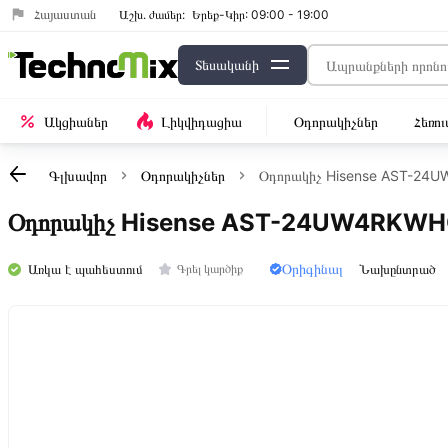
Հայաստան
Աշխ․ ժամեր:
Երեք-Կիր: 09:00 - 19:00
Տեսականի
Ակցիաներ
Լիկվիդացիա
Օդորակիչներ
Հեռո
Գլխավոր
Օդորակիչներ
Օդորակիչ Hisense AST-24
Օդորակիչ Hisense AST-24UW4RKWH
Օրիգինալ
Առկա է պահեստում
Նախընտրած
Գրել կարծիք