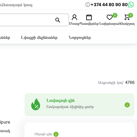
+374 44 80 90 80
ր
Հետադարձ կապ
0
0
Մուտք
Պատվերներ
Նախընտրած
Զամբյուղ
ններ
Լվացքի մեքենաներ
Նոթբուքներ
Ապրանքի կոդ՝
4766
Լավագույն գին
Շուկայական միջինից ցածր
pure
իտակ
Օնլայն գին