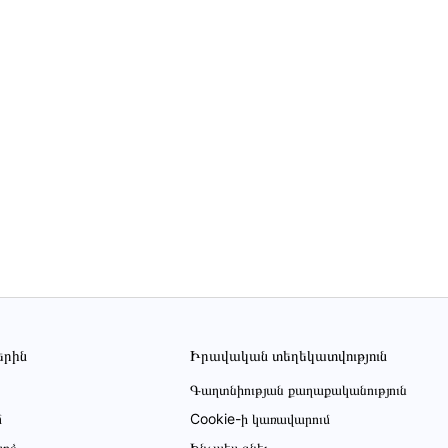
երին
Իրավական տեղեկատվություն
Գաղտնիության քաղաքականություն
մ
Cookie-ի կառավարում
րձ
Ինչպես գնել