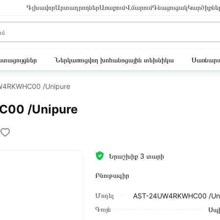
Գլխավոր
Արտադրողներ
Առաքում
Վճարում
Գնացուցակ
Կարծիքնե
ւստացույցներ
Ներկառուցվող խոհանոցային տեխնիկա
Սառնարա
UW4RKWHC00 /Unipure
C00 /Unipure
Երաշխիք 3 տարի
Բնութագիր
Մոդել
AST-24UW4RKWHC00 /Uni
Գույն
Սպ