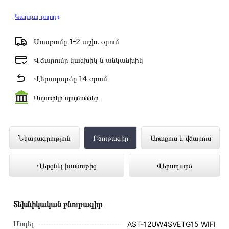
Կարդալ բոլորը
Առաքումը 1-2 աշխ․ օրում
Վճարումը կանխիկ և անկանխիկ
Վերադարձը 14 օրում
Ապառիկի պայմաններ
Օդորակիչ HISENSE AST-
Նկարագրություն
Բնութագիր
Առաքում և վճարում
12UW4SVETG15 WIFI ներկայացված է
Վերցնել խանութից
Վերադարձ
Technomix առցանց խանութում լավագույն
գնով 229 000 դրամ
Տեխնիկական բնութագիր
Մոդել
AST-12UW4SVETG15 WIFI