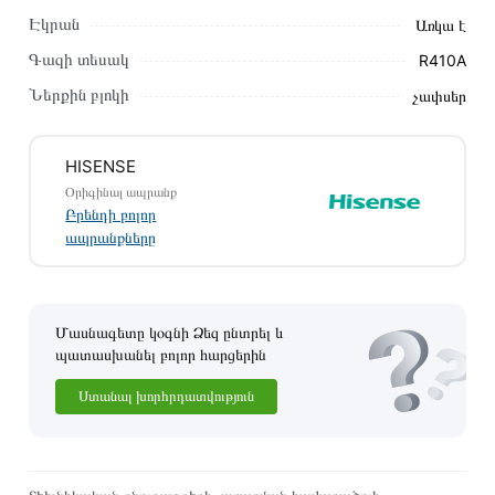
Մեր պրոֆեսիոնալ մենեջերները կմշակեն պատվերը և
Էկրան
Առկա է
կկապվեն ձեզ հետ՝ համաձայնեցնելու առաքման
Գազի տեսակ
R410A
պայմանները։ Նախքան առցանց պատվեր տեղադրելը,
խորհուրդ ենք տալիս կարդալ նկարագրությունը,
Ներքին բլոկի
չափսեր
բնութագրերը և կարծիքները:
Տվյալ ապրանքը սետիֆիկացված է և համպատասխանում է
HISENSE
բոլոր ստանդարտներին։ Գնված ապրանքի վերադարձը
Օրիգինալ ապրանք
կատարվում է 14 օրվա ընթացքում:
Բրենդի բոլոր
ապրանքները
Մասնագետը կօգնի Ձեզ ընտրել և
պատասխանել բոլոր հարցերին
Ստանալ խորհրդատվություն