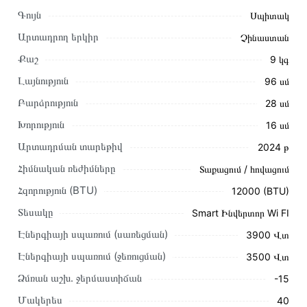
Գույն
Սպիտակ
Արտադրող երկիր
Չինաստան
Քաշ
9 կգ
Լայնություն
96 սմ
Բարձրություն
28 սմ
Խորություն
16 սմ
Արտադրման տարեթիվ
2024 թ
Հիմնական ռեժիմները
Տաքացում / հովացում
Այս ապրանքը գնելու համար սեղմեք
«Ավելացնել
Հզորություն (BTU)
12000 (BTU)
զամբյուղին»
կամ սեղմեք
«Արագ պատվեր»
կոճակը:
Տեսակը
Smart Ինվերտոր Wi FI
Կարող եք նաև պատվիրել՝ զանգահարելով կայքում նշված
կոնտակտային համարներին։
Էներգիայի սպառում (սառեցման)
3900 Վտ
Էներգիայի սպառում (ջեռուցման)
3500 Վտ
Կայքում տվյալ ապրանքի՝ Օդորակիչ HISENSE AST-
12UW4SVETG15 WIFI առաքման և վճարման պայմանները
Ձմռան աշխ․ ջերմաստիճան
-15
վավեր են և իրական են Հայաստանի ողջ տարածքում։
Մակերես
40