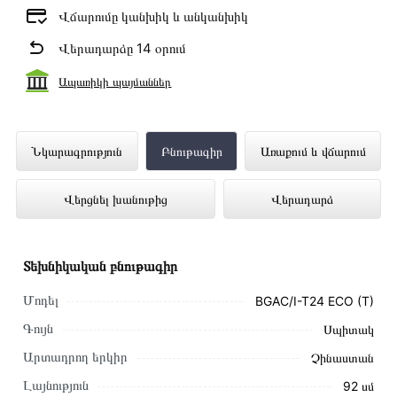
Վճարումը կանխիկ և անկանխիկ
Վերադարձը 14 օրում
Ապառիկի պայմաններ
Օդորակիչ BERG BGAC/I-T24 ECO (T)
Նկարագրություն
Բնութագիր
Առաքում և վճարում
ներկայացված է Technomix առցանց
Վերցնել խանութից
Վերադարձ
խանութում լավագույն գնով 359 900 դրամ
Տեխնիկական բնութագիր
Մոդել
BGAC/I-T24 ECO (T)
Գույն
Սպիտակ
Արտադրող երկիր
Չինաստան
Լայնություն
92 սմ