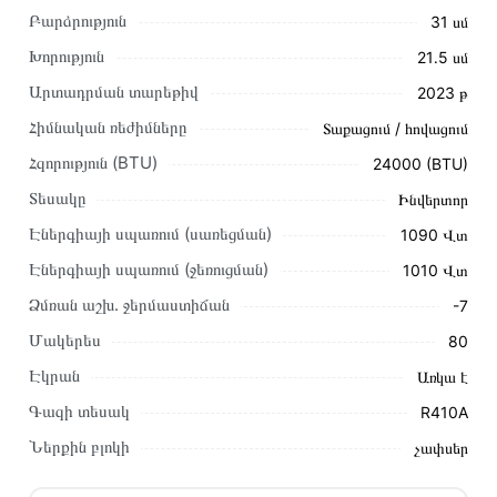
Բարձրություն
31 սմ
Խորություն
21․5 սմ
Արտադրման տարեթիվ
2023 թ
Հիմնական ռեժիմները
Տաքացում / հովացում
Այս ապրանքը գնելու համար սեղմեք
«Ավելացնել
Հզորություն (BTU)
24000 (BTU)
զամբյուղին»
կամ սեղմեք
«Արագ պատվեր»
կոճակը:
Տեսակը
Ինվերտոր
Կարող եք նաև պատվիրել՝ զանգահարելով կայքում նշված
կոնտակտային համարներին։
Էներգիայի սպառում (սառեցման)
1090 Վտ
Էներգիայի սպառում (ջեռուցման)
1010 Վտ
Կայքում տվյալ ապրանքի՝ Օդորակիչ BERG BGAC/I-T24
ECO (T) առաքման և վճարման պայմանները վավեր են և
Ձմռան աշխ․ ջերմաստիճան
-7
իրական են Հայաստանի ողջ տարածքում։
Մակերես
80
Մեր պրոֆեսիոնալ մենեջերները կմշակեն պատվերը և
Էկրան
Առկա է
կկապվեն ձեզ հետ՝ համաձայնեցնելու առաքման
Գազի տեսակ
R410A
պայմանները։ Նախքան առցանց պատվեր տեղադրելը,
խորհուրդ ենք տալիս կարդալ նկարագրությունը,
Ներքին բլոկի
չափսեր
բնութագրերը և կարծիքները: