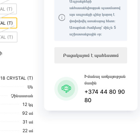
Ապրանքների
անհասանելիության պատճառով
AL (T)
այս ապրանքի գինը կարող է
փոփոխվել ստանալուց հետո։
AL (T)
Առաքման ժամկետը՝ մինչև 5
աշխատանքային օր։
AL (T)
ի
Բացակայում է պահեստում
Իմանալ առկայության
-18 CRYSTAL (T)
մասին
Սև
+374 44 80 90
Չինաստան
80
12 կգ
92 սմ
31 սմ
22 սմ