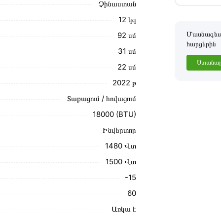
Չինաստան
ձեզ հետ՝ համաձայնեցնելու առաքման
12 կգ
նք տալիս կարդալ նկարագրությունը,
Մասնագետը
92 սմ
հարցերին
31 սմ
ր ստանդարտներին։ Գնված ապրանքի
Ստանալ 
22 սմ
2022 թ
Տաքացում / հովացում
18000 (BTU)
Ինվերտոր
1480 Վտ
1500 Վտ
-15
60
Առկա է