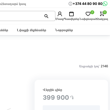
+374 44 80 90 80
ր
Հետադարձ կապ
0
0
Մուտք
Պատվերներ
Նախընտրած
Զամբյուղ
ններ
Լվացքի մեքենաներ
Նոթբուքներ
Ապրանքի կոդ՝
2146
Վերջին գինը
399 900
֏