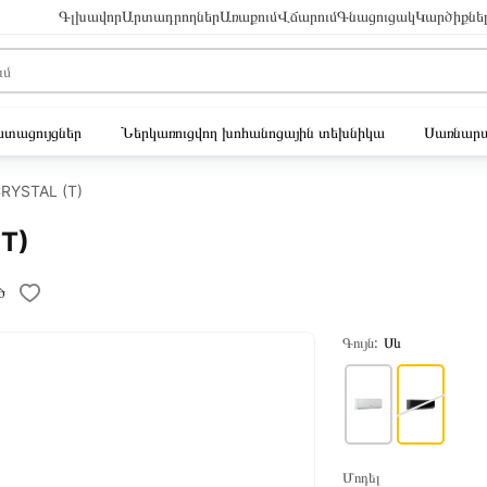
Գլխավոր
Արտադրողներ
Առաքում
Վճարում
Գնացուցակ
Կարծիքնե
ւստացույցներ
Ներկառուցվող խոհանոցային տեխնիկա
Սառնարա
CRYSTAL (T)
(T)
ծ
Գույն:
Սև
Մոդել