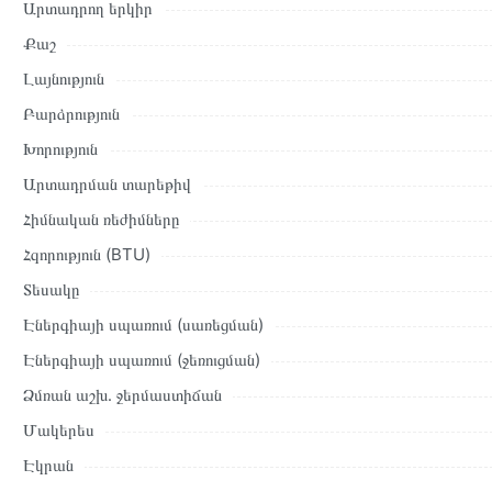
են և իրական են Հայաստանի ողջ տարածքում։
Արտադրող երկիր
Մեր պրոֆեսիոնալ մենեջերները կմշակեն պատվերը և կկապվեն 
Քաշ
պայմանները։ Նախքան առցանց պատվեր տեղադրելը, խորհուրդ ե
Լայնություն
բնութագրերը և կարծիքները:
Բարձրություն
Տվյալ ապրանքը սետիֆիկացված է և համպատասխանում է բոլո
Խորություն
վերադարձը կատարվում է 14 օրվա ընթացքում:
Արտադրման տարեթիվ
Հիմնական ռեժիմները
Հզորություն (BTU)
Տեսակը
Էներգիայի սպառում (սառեցման)
Էներգիայի սպառում (ջեռուցման)
Ձմռան աշխ․ ջերմաստիճան
Մակերես
Էկրան