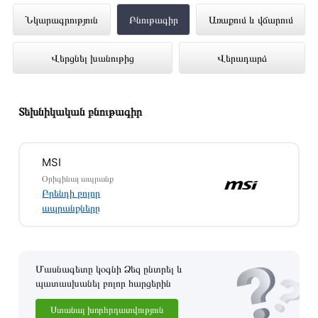
Նոթբուք MSI Prestige 14 Evo A12M-
Նկարագրություն
Բնութագիր
Առաքում և վճարում
272XAM (I5-1240P)14 16GB 512GB
Վերցնել խանութից
Վերադարձ
(SL) BS51240P16GXXDXX
ներկայացված է Technomix առցանց
խանութում լավագույն գնով 419 900 դրամ
Տեխնիկական բնութագիր
MSI
Օրիգինալ ապրանք
Բրենդի բոլոր
ապրանքները
Մասնագետը կօգնի Ձեզ ընտրել և
պատասխանել բոլոր հարցերին
Ստանալ խորհրդատվություն