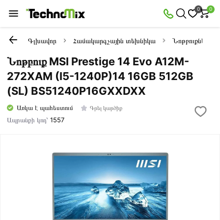
0
0
Գլխավոր
Համակարգչային տեխնիկա
Նոթբուքներ
Նոթբուք MSI Prestige 14 Evo A12M-
272XAM (I5-1240P)14 16GB 512GB
(SL) BS51240P16GXXDXX
Առկա է պահեստում
Գրել կարծիք
Ապրանքի կոդ՝
1557