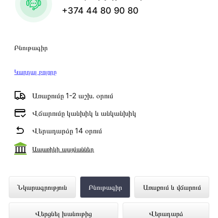
+374 44 80 90 80
Բնութագիր
Կարդալ բոլորը
Առաքումը 1-2 աշխ․ օրում
Վճարումը կանխիկ և անկանխիկ
Վերադարձը 14 օրում
Ապառիկի պայմաններ
Նոթբուք LENOVO 3-15IAU7 I5-1235U
Նկարագրություն
Բնութագիր
Առաքում և վճարում
8GB SSD256 15.6" (82RK00QTRK)
Վերցնել խանութից
Վերադարձ
ներկայացված է Technomix առցանց