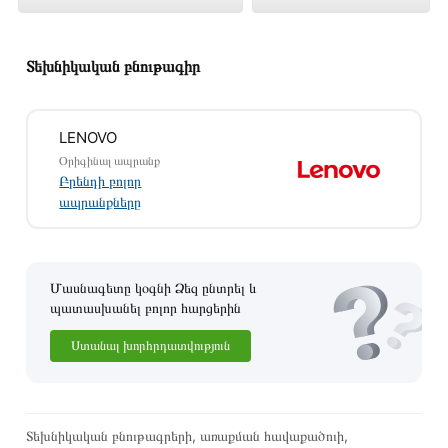
խանութում լավագույն գնով 269 900 դրամ
Տեխնիկական բնութագիր
LENOVO
Օրիգինալ ապրանք
Բրենդի բոլոր
ապրանքները
Մասնագետը կօգնի Ձեզ ընտրել և
պատասխանել բոլոր հարցերին
Ստանալ խորհրդատվություն
Այս ապրանքը գնելու համար սեղմեք
«Ավելացնել
զամբյուղին»
կամ սեղմեք
«Արագ պատվեր»
կոճակը:
Կարող եք նաև պատվիրել՝ զանգահարելով կայքում նշված
Տեխնիկական բնութագրերի, առաքման հավաքածուի,