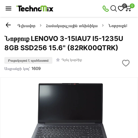
0
0
Գլխավոր
Համակարգչային տեխնիկա
Նոթբուքներ
Նոթբուք LENOVO 3-15IAU7 I5-1235U
8GB SSD256 15.6" (82RK00QTRK)
Գրել կարծիք
Բացակայում է պահեստում
Ապրանքի կոդ՝
1609