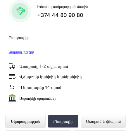
Իմանալ առկայության մասին
+374 44 80 90 80
Բնութագիր
Կարդալ բոլորը
Առաքումը 1-2 աշխ․ օրում
Վճարումը կանխիկ և անկանխիկ
Վերադարձը 14 օրում
Ապառիկի պայմաններ
Նոթբուք HP ProBook 450 G10 (I7-
Նկարագրություն
Բնութագիր
Առաքում և վճարում
1355U) 15.6 16GB 512GB (Silver)