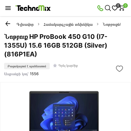
0
0
Գլխավոր
Համակարգչային տեխնիկա
Նոթբուքներ
Նոթբուք HP ProBook 450 G10 (I7-
1355U) 15.6 16GB 512GB (Silver)
(816P1EA)
Գրել կարծիք
Բացակայում է պահեստում
Ապրանքի կոդ՝
1556