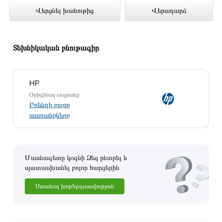
Վերցնել խանութից
Վերադարձ
(816P1EA) ներկայացված է Technomix
առցանց խանութում լավագույն գնով 414
900 դրամ
Տեխնիկական բնութագիր
HP
Օրիգինալ ապրանք
Բրենդի բոլոր
ապրանքները
Մասնագետը կօգնի Ձեզ ընտրել և
պատասխանել բոլոր հարցերին
Ստանալ խորհրդատվություն
Այս ապրանքը գնելու համար սեղմեք
«Ավելացնել