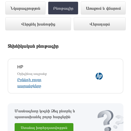
Նոթբուք HP Pavilion 15-EG3034CI (I5-
Նկարագրություն
Բնութագիր
Առաքում և վճարում
1335U) 15.6 16GB 512GB MX550-2GB
Վերցնել խանութից
Վերադարձ
(Blue) (84J85EA) ներկայացված է
Technomix առցանց խանութում լավագույն
գնով 389 900 դրամ
Տեխնիկական բնութագիր
HP
Օրիգինալ ապրանք
Բրենդի բոլոր
ապրանքները
Մասնագետը կօգնի Ձեզ ընտրել և
պատասխանել բոլոր հարցերին
Ստանալ խորհրդատվություն