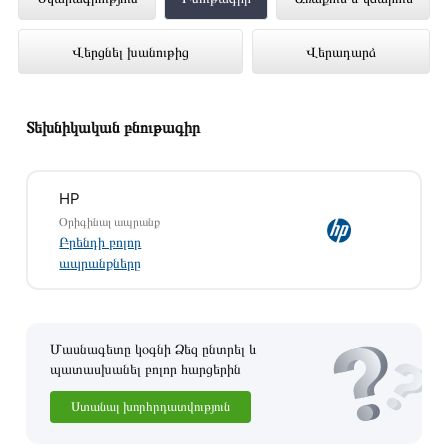
SSD256 15.6" (8Q749EA)
Վերցնել խանութից
Վերադարձ
ներկայացված է Technomix առցանց
խանութում լավագույն գնով 219 900 դրամ
Տեխնիկական բնութագիր
HP
Օրիգինալ ապրանք
Բրենդի բոլոր
ապրանքները
Մասնագետը կօգնի Ձեզ ընտրել և
պատասխանել բոլոր հարցերին
Ստանալ խորհրդատվություն
Այս ապրանքը գնելու համար սեղմեք
«Ավելացնել