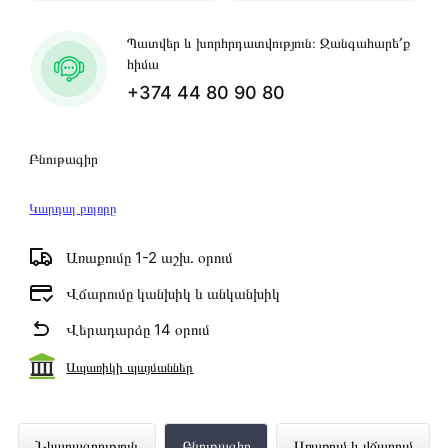
Պատվեր և խորհրդատվություն։ Զանգահարե՛ք
հիմա
+374 44 80 90 80
Բնութագիր
Կարդալ բոլորը
Առաքումը 1-2 աշխ․ օրում
Վճարումը կանխիկ և անկանխիկ
Վերադարձը 14 օրում
Ապառիկի պայմաններ
Նոթբուք HP 15-FD0097CI I3-N305 8GB
Նկարագրություն
Բնութագիր
Առաքում և վճարում