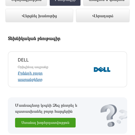
1255U) 15.6 8GB 512GB (GR)
Վերցնել խանութից
Վերադարձ
ներկայացված է Technomix առցանց
խանութում լավագույն գնով 349 900 դրամ
Տեխնիկական բնութագիր
DELL
Օրիգինալ ապրանք
Բրենդի բոլոր
ապրանքները
Մասնագետը կօգնի Ձեզ ընտրել և
պատասխանել բոլոր հարցերին
Ստանալ խորհրդատվություն
Այս ապրանքը գնելու համար սեղմեք
«Ավելացնել