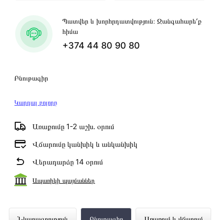
Պատվեր և խորհրդատվություն։ Զանգահարե՛ք
հիմա
+374 44 80 90 80
Բնութագիր
Կարդալ բոլորը
Առաքումը 1-2 աշխ․ օրում
Վճարումը կանխիկ և անկանխիկ
Վերադարձը 14 օրում
Ապառիկի պայմաններ
Նոթբուք DELL VOSTRO 3520 (I7-
Նկարագրություն
Բնութագիր
Առաքում և վճարում