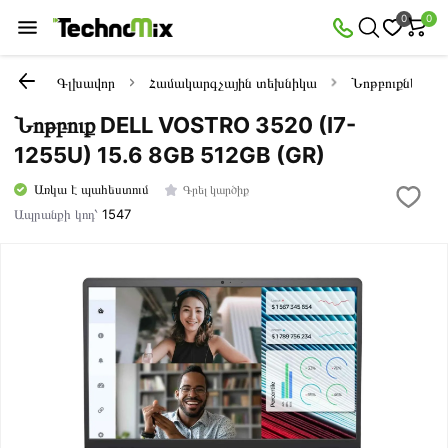
0
0
Գլխավոր
Համակարգչային տեխնիկա
Նոթբուքներ
Նոթբուք DELL VOSTRO 3520 (I7-
1255U) 15.6 8GB 512GB (GR)
Առկա է պահեստում
Գրել կարծիք
Ապրանքի կոդ՝
1547