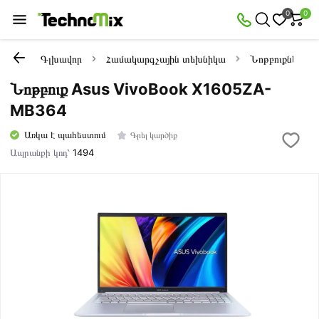
0
0
Գլխավոր
Համակարգչային տեխնիկա
Նոթբուքներ
Նոթբուք Asus VivoBook X1605ZA-
MB364
Առկա է պահեստում
Գրել կարծիք
Ապրանքի կոդ՝
1494