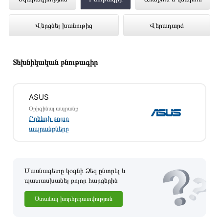
MB364 ներկայացված է Technomix
Վերցնել խանութից
Վերադարձ
առցանց խանութում լավագույն գնով 229
900 դրամ
Տեխնիկական բնութագիր
ASUS
Օրիգինալ ապրանք
Բրենդի բոլոր
ապրանքները
Մասնագետը կօգնի Ձեզ ընտրել և
պատասխանել բոլոր հարցերին
Ստանալ խորհրդատվություն
Այս ապրանքը գնելու համար սեղմեք
«Ավելացնել