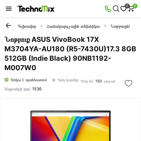
0
0
Գլխավոր
Համակարգչային տեխնիկա
Նոթբուքներ
Նոթբուք ASUS VivoBook 17X
M3704YA-AU180 (R5-7430U)17.3 8GB
512GB (Indie Black) 90NB1192-
M007W0
Առկա է պահեստում
Գրել կարծիք
Գնել են՝
150
անգամ
Ապրանքի կոդ՝
1536