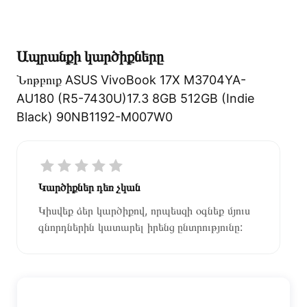
բնութագրերը և կարծիքները:
Տվյալ ապրանքը սետիֆիկացված է և համպատասխանում է
բոլոր ստանդարտներին։ Գնված ապրանքի վերադարձը
Ապրանքի կարծիքները
կատարվում է 14 օրվա ընթացքում:
Նոթբուք ASUS VivoBook 17X M3704YA-
AU180 (R5-7430U)17.3 8GB 512GB (Indie
Black) 90NB1192-M007W0
Կարծիքներ դեռ չկան
Կիսվեք ձեր կարծիքով, որպեսզի օգնեք մյուս
գնորդներին կատարել իրենց ընտրությունը: