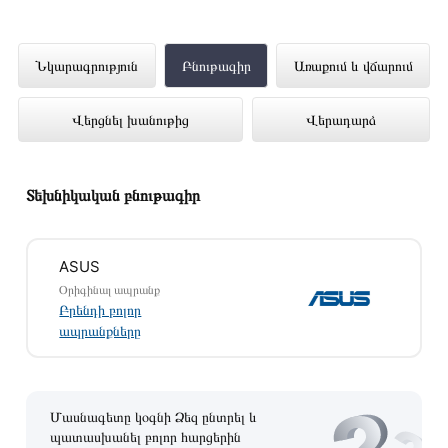
Նոթբուք ASUS VivoBook 17X
Նկարագրություն
Բնութագիր
Առաքում և վճարում
M3704YA-AU180 (R5-7430U)17.3
Վերցնել խանութից
Վերադարձ
8GB 512GB (Indie Black) 90NB1192-
M007W0 ներկայացված է Technomix
առցանց խանութում լավագույն գնով 294
Տեխնիկական բնութագիր
900 դրամ
ASUS
Օրիգինալ ապրանք
Բրենդի բոլոր
ապրանքները
Մասնագետը կօգնի Ձեզ ընտրել և
պատասխանել բոլոր հարցերին