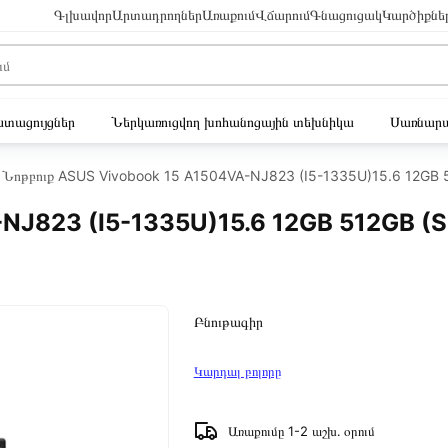
Գլխավոր
Արտադրողներ
Առաքում
Վճարում
Գնացուցակ
Կարծիքնե
ւստացույցներ
Ներկառուցվող խոհանոցային տեխնիկա
Սառնարա
Նոթբուք ASUS Vivobook 15 A1504VA-NJ823 (I5-1335U)15.6 12GB 
NJ823 (I5-1335U)15.6 12GB 512GB (
Բնութագիր
Կարդալ բոլորը
Առաքումը 1-2 աշխ․ օրում