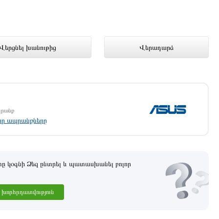
B (Silver) 90NB10J2-M010
Վերցնել խանութից
Վերադարձ
մ
պրանք
լոր ապրանքները
 կօգնի Ձեզ ընտրել և պատասխանել բոլոր
խորհրդատվություն