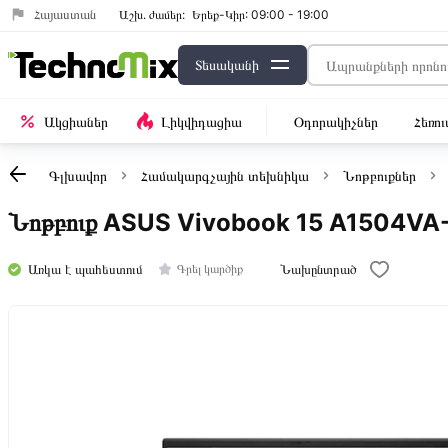
Հայաստան
Աշխ․ ժամեր:
Երեք-Կիր: 09:00 - 19:00
Տեսականի
Ակցիաներ
Լիկվիդացիա
Օդորակիչներ
Հեռո
Գլխավոր
Համակարգչային տեխնիկա
Նոթբուքներ
Նոթբուք ASUS Vivobook 15 A1504VA-
Առկա է պահեստում
Նախընտրած
Գրել կարծիք