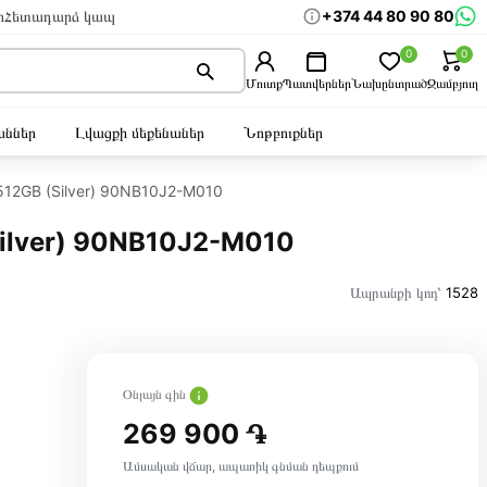
+374 44 80 90 80
ր
Հետադարձ կապ
0
0
Մուտք
Պատվերներ
Նախընտրած
Զամբյուղ
ններ
Լվացքի մեքենաներ
Նոթբուքներ
512GB (Silver) 90NB10J2-M010
Silver) 90NB10J2-M010
Ապրանքի կոդ՝
1528
Օնլայն գին
269 900 ֏
Ամսական վճար, ապառիկ գնման դեպքում