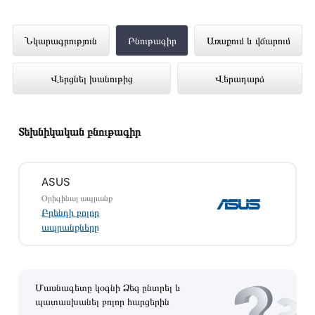
Նոթբուք ASUS TUF Gaming A15
Նկարագրություն
Բնութագիր
Առաքում և վճարում
FA506NF-HN018 (R5-7535HS) 15.6
Վերցնել խանութից
Վերադարձ
16GB 512GB RTX2050-4GB (Black)
90NR0JE7-M001M0 ներկայացված է
Technomix առցանց խանութում լավագույն
Տեխնիկական բնութագիր
գնով 379 900 դրամ
ASUS
Օրիգինալ ապրանք
Բրենդի բոլոր
ապրանքները
Մասնագետը կօգնի Ձեզ ընտրել և
պատասխանել բոլոր հարցերին