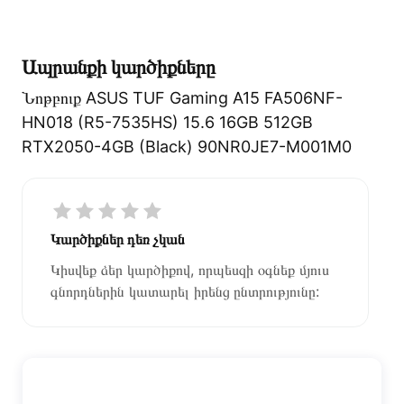
բնութագրերը և կարծիքները:
Տվյալ ապրանքը սետիֆիկացված է և համպատասխանում է
բոլոր ստանդարտներին։ Գնված ապրանքի վերադարձը
Ապրանքի կարծիքները
կատարվում է 14 օրվա ընթացքում:
Նոթբուք ASUS TUF Gaming A15 FA506NF-
HN018 (R5-7535HS) 15.6 16GB 512GB
RTX2050-4GB (Black) 90NR0JE7-M001M0
Կարծիքներ դեռ չկան
Կիսվեք ձեր կարծիքով, որպեսզի օգնեք մյուս
գնորդներին կատարել իրենց ընտրությունը: