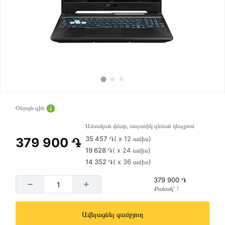
Օնլայն գին
Ամսական վճար, ապառիկ գնման դեպքում
35 457 ֏
( x 12 ամիս)
379 900 ֏
19 628 ֏
( x 24 ամիս)
14 352 ֏
( x 36 ամիս)
379 900 ֏
Քանակ՝ 1
Ավելացնել զամբյուղ