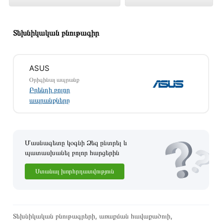
լավագույն գնով 289 900 դրամ
Տեխնիկական բնութագիր
ASUS
Օրիգինալ ապրանք
Բրենդի բոլոր
ապրանքները
Մասնագետը կօգնի Ձեզ ընտրել և
պատասխանել բոլոր հարցերին
Ստանալ խորհրդատվություն
Այս ապրանքը գնելու համար սեղմեք
«Ավելացնել
զամբյուղին»
կամ սեղմեք
«Արագ պատվեր»
կոճակը:
Կարող եք նաև պատվիրել՝ զանգահարելով կայքում նշված
Տեխնիկական բնութագրերի, առաքման հավաքածուի,