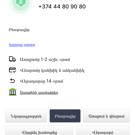
+374 44 80 90 80
Բնութագիր
Կարդալ բոլորը
Առաքումը 1-2 աշխ․ օրում
Վճարումը կանխիկ և անկանխիկ
Վերադարձը 14 օրում
Ապառիկի պայմաններ
Նոթբուք ASUS M3401Q 14" R5-5600H
Նկարագրություն
Բնութագիր
Առաքում և վճարում
8GB SSD256 (M002U0) ներկայացված
Վերցնել խանութից
Վերադարձ
է Technomix առցանց խանութում