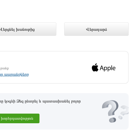
U/A ներկայացված է Technomix
Վերցնել խանութից
Վերադարձ
պրանք
լոր ապրանքները
 կօգնի Ձեզ ընտրել և պատասխանել բոլոր
խորհրդատվություն