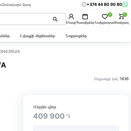
+374 44 80 90 80
ր
Հետադարձ կապ
0
0
Մուտք
Պատվերներ
Նախընտրած
Զամբյուղ
ններ
Լվացքի մեքենաներ
Նոթբուքներ
MGN63RU/A
/A
Ապրանքի կոդ՝
1636
Վերջին գինը
409 900
֏