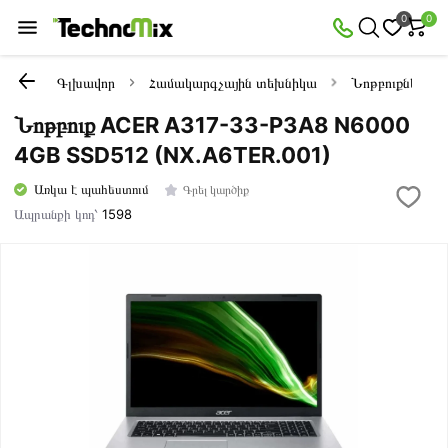
0
0
Գլխավոր
Համակարգչային տեխնիկա
Նոթբուքներ
Նոթբուք ACER A317-33-P3A8 N6000
4GB SSD512 (NX.A6TER.001)
Առկա է պահեստում
Գրել կարծիք
Ապրանքի կոդ՝
1598