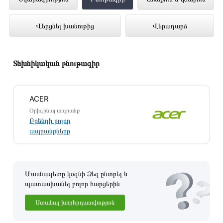
4GB SSD512 (NX.A6TER.001)
Վերցնել խանութից
Վերադարձ
ներկայացված է Technomix առցանց
խանութում լավագույն գնով 239 900 դրամ
Տեխնիկական բնութագիր
ACER
Օրիգինալ ապրանք
Բրենդի բոլոր
ապրանքները
Մասնագետը կօգնի Ձեզ ընտրել և
պատասխանել բոլոր հարցերին
Ստանալ խորհրդատվություն
Այս ապրանքը գնելու համար սեղմեք
«Ավելացնել