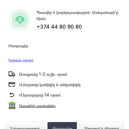
Պատվեր և խորհրդատվություն։ Զանգահարե՛ք
հիմա
+374 44 80 90 80
Բնութագիր
Կարդալ բոլորը
Առաքումը 1-2 աշխ․ օրում
Վճարումը կանխիկ և անկանխիկ
Վերադարձը 14 օրում
Ապառիկի պայմաններ
Նոթբուք ACER A317-33-P3A8 N6000
Նկարագրություն
Բնութագիր
Առաքում և վճարում