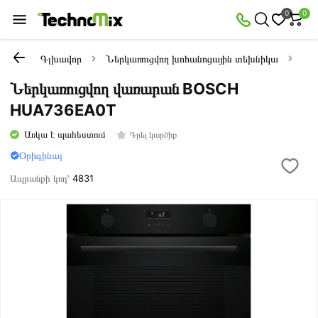
0
0
Գլխավոր
Ներկառուցվող խոհանոցային տեխնիկա
Նե
Ներկառուցվող վառարան BOSCH
HUA736EA0T
Առկա է պահեստում
Գրել կարծիք
Օրիգինալ
Ապրանքի կոդ՝
4831