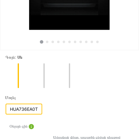
Գույն:
Սև
Մոդել
HUA736EA0T
Օնլայն գին
Ամսական վճար, ապառիկ գնման դեպքում