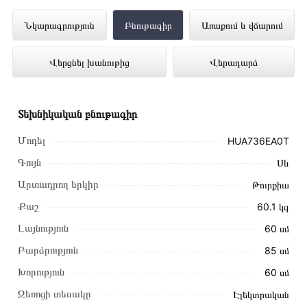
Ներկառուցվող վառարան BOSCH
Նկարագրություն
Բնութագիր
Առաքում և վճարում
HUA736EA0T ներկայացված է
Վերցնել խանութից
Վերադարձ
Technomix առցանց խանութում լավագույն
գնով 345 000 դրամ
Տեխնիկական բնութագիր
Մոդել
HUA736EA0T
Գույն
Սև
Արտադրող երկիր
Թուրքիա
Քաշ
60.1 կգ
Լայնություն
60 սմ
Բարձրություն
85 սմ
Խորություն
60 սմ
Ջեռոցի տեսակը
Էլեկտրական