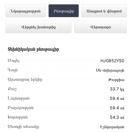
Ներկառուցվող վառարան BOSCH
Նկարագրություն
Բնութագիր
Առաքում և վճարում
HJG852YS0 ներկայացված է
Վերցնել խանութից
Վերադարձ
Technomix առցանց խանութում լավագույն
գնով 395 000 դրամ
Տեխնիկական բնութագիր
Մոդել
HJG852YS0
Գույն
Սև-մոխրագույն
Արտադրող երկիր
Թուրքիա
Քաշ
33.7 կգ
Լայնություն
59․4 սմ
Բարձրություն
59․4 սմ
Խորություն
54․3 սմ
Ջեռոցի տեսակը
Էլեկտրական