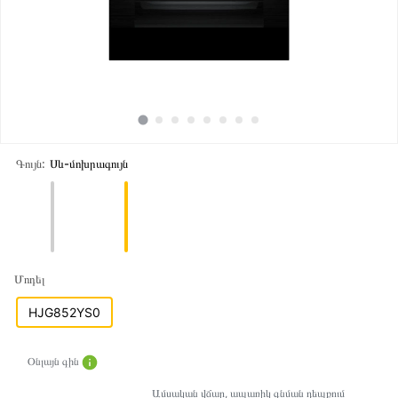
Գույն:
Սև-մոխրագույն
Մոդել
HJG852YS0
Օնլայն գին
Ամսական վճար, ապառիկ գնման դեպքում