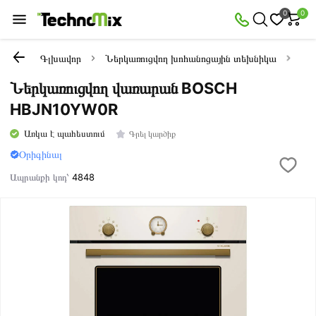
0
0
Գլխավոր
Ներկառուցվող խոհանոցային տեխնիկա
Նե
Ներկառուցվող վառարան BOSCH
HBJN10YW0R
Առկա է պահեստում
Գրել կարծիք
Օրիգինալ
Ապրանքի կոդ՝
4848