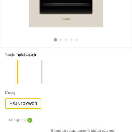
Գույն:
Կրեմագույն
Մոդել
HBJN10YW0R
Օնլայն գին
Ամսական վճար, ապառիկ գնման դեպքում