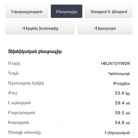
Ներկառուցվող վառարան BOSCH
Նկարագրություն
Բնութագիր
Առաքում և վճարում
HBJN10YW0R ներկայացված է
Վերցնել խանութից
Վերադարձ
Technomix առցանց խանութում լավագույն
գնով 300 000 դրամ
Տեխնիկական բնութագիր
Մոդել
HBJN10YW0R
Գույն
Կրեմագույն
Արտադրող երկիր
Թուրքիա
Քաշ
33.4 կգ
Լայնություն
59․4 սմ
Բարձրություն
59․5 սմ
Խորություն
54․8 սմ
Ջեռոցի տեսակը
Էլեկտրական