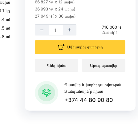
անիա
66 827 ֏
( x 12 ամիս)
36 993 ֏
( x 24 ամիս)
.1 կգ
27 049 ֏
( x 36 ամիս)
․4 սմ
716 000 ֏
․5 սմ
Քանակ՝ 1
․8 սմ
Ավելացնել զամբյուղ
Գնել հիմա
Արագ պատվեր
Պատվեր և խորհրդատվություն։
Զանգահարե՛ք հիմա
+374 44 80 90 80