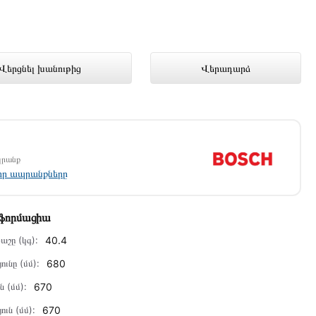
նց խանութում լավագույն գնով 716
Վերցնել խանութից
Վերադարձ
պրանք
լոր ապրանքները
նֆորմացիա
աշը (կգ):
40.4
ունը (մմ):
680
ն (մմ):
670
ուն (մմ):
670