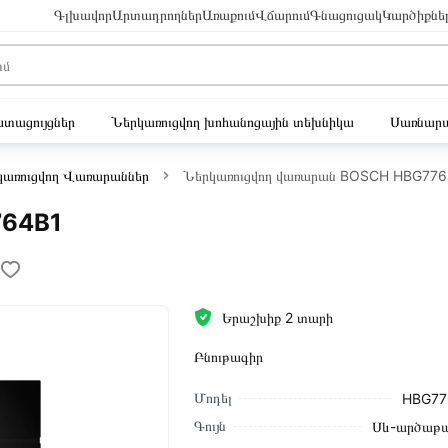
Գլխավոր
Արտադրողներ
Առաքում
Վճարում
Գնացուցակ
Կարծիքնե
ւստացույցներ
Ներկառուցվող խոհանոցային տեխնիկա
Սառնարա
կառուցվող Վառարաններ
Ներկառուցվող վառարան BOSCH HBG776
764B1
Երաշխիք 2 տարի
Բնութագիր
Մոդել
HBG77
Գույն
Սև-արծաթա