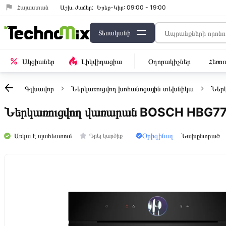
Հայաստան
Աշխ․ ժամեր:
Երեք-Կիր: 09:00 - 19:00
Տեսականի
Ակցիաներ
Լիկվիդացիա
Օդորակիչներ
Հեռո
Գլխավոր
Ներկառուցվող խոհանոցային տեխնիկա
Ներ
Ներկառուցվող վառարան BOSCH HBG7
Օրիգինալ
Առկա է պահեստում
Նախընտրած
Գրել կարծիք