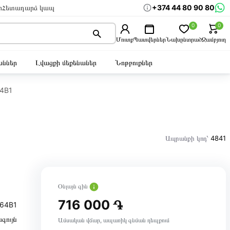
+374 44 80 90 80
ր
Հետադարձ կապ
0
0
Մուտք
Պատվերներ
Նախընտրած
Զամբյուղ
ններ
Լվացքի մեքենաներ
Նոթբուքներ
4B1
Ապրանքի կոդ՝
4841
Օնլայն գին
716 000 ֏
64B1
գույն
Ամսական վճար, ապառիկ գնման դեպքում