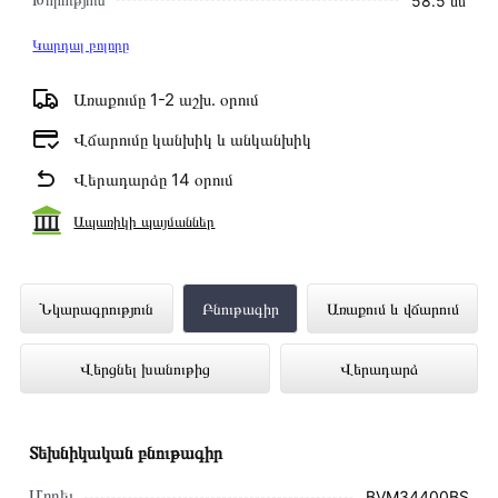
58․5 սմ
Կարդալ բոլորը
Առաքումը 1-2 աշխ․ օրում
Վճարումը կանխիկ և անկանխիկ
Վերադարձը 14 օրում
Ապառիկի պայմաններ
Ներկառուցվող Վառարան BEKO
Նկարագրություն
Բնութագիր
Առաքում և վճարում
BVM34400BS ներկայացված է
Վերցնել խանութից
Վերադարձ
Technomix առցանց խանութում լավագույն
գնով 282 000 դրամ
Տեխնիկական բնութագիր
Մոդել
BVM34400BS