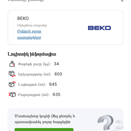
Մեր պրոֆեսիոնալ մենեջերները կմշակեն պատվերը և
կկապվեն ձեզ հետ՝ համաձայնեցնելու առաքման
BEKO
պայմանները։ Նախքան առցանց պատվեր տեղադրելը,
Օրիգինալ ապրանք
խորհուրդ ենք տալիս կարդալ նկարագրությունը,
Բրենդի բոլոր
բնութագրերը և կարծիքները:
ապրանքները
Տվյալ ապրանքը սետիֆիկացված է և համպատասխանում է
բոլոր ստանդարտներին։ Գնված ապրանքի վերադարձը
Լոգիստիկ ինֆորմացիա
կատարվում է 14 օրվա ընթացքում:
34
Փաթեթի քաշը (կգ):
600
Երկարությունը (մմ):
645
Լայնություն (մմ):
635
Բարձրություն (մմ):
Մասնագետը կօգնի Ձեզ ընտրել և
պատասխանել բոլոր հարցերին