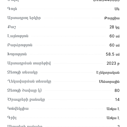
Գույն
Սև
Արտադրող երկիր
Թուրքիա
Քաշ
28 կգ
Լայնություն
60 սմ
Բարձրություն
60 սմ
Խորություն
58․5 սմ
Արտադրման տարեթիվ
2023 թ
Ջեռոցի տեսակը
Էլեկտրական
Այս ապրանքը գնելու համար սեղմեք
«Ավելացնել
Ղեկավարման տեսակը
Սենսորային
զամբյուղին»
կամ սեղմեք
«Արագ պատվեր»
կոճակը:
Ջեռոցի ծավալը (լ)
80
Կարող եք նաև պատվիրել՝ զանգահարելով կայքում նշված
կոնտակտային համարներին։
Ծրագրերի քանակը
14
Կոնվեկցիա
Առկա է
Կայքում տվյալ ապրանքի՝ Ներկառուցվող Վառարան BEKO
BVM34400BS առաքման և վճարման պայմանները վավեր
Գրիլ
Առկա է
են և իրական են Հայաստանի ողջ տարածքում։
Սկուտեղի քանակը
2