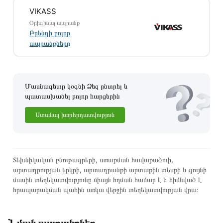
VIKASS
Մեր պրոֆեսիոնալ մենեջերները կմշակեն պատվերը և
Օրիգինալ ապրանք
կկապվեն ձեզ հետ՝ համաձայնեցնելու առաքման
Բրենդի բոլոր
պայմանները։ Նախքան առցանց պատվեր տեղադրելը,
ապրանքները
խորհուրդ ենք տալիս կարդալ նկարագրությունը,
բնութագրերը և կարծիքները:
Տվյալ ապրանքը սետիֆիկացված է և համպատասխանում է
Մասնագետը կօգնի Ձեզ ընտրել և
բոլոր ստանդարտներին։ Գնված ապրանքի վերադարձը
պատասխանել բոլոր հարցերին
կատարվում է 14 օրվա ընթացքում:
Ստանալ խորհրդատվություն
Տեխնիկական բնութագրերի, առաքման հավաքածուի,
արտադրության երկրի, արտադրանքի արտաքին տեսքի և գույնի
մասին տեղեկատվությունը միայն հղման համար է և հիմնված է
հրապարակման պահին առկա վերջին տեղեկատվության վրա։