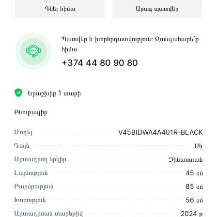
Գնել հիմա
Արագ պատվեր
Պատվեր և խորհրդատվություն։ Զանգահարե՛ք
հիմա
+374 44 80 90 80
Երաշխիք 1 տարի
Բնութագիր
Մոդել
V45BIDWA4A401R-BLACK
Գույն
Սև
Արտադրող երկիր
Չինաստան
Լայնություն
45 սմ
Բարձրություն
85 սմ
Խորություն
56 սմ
Արտադրման տարեթիվ
2024 թ