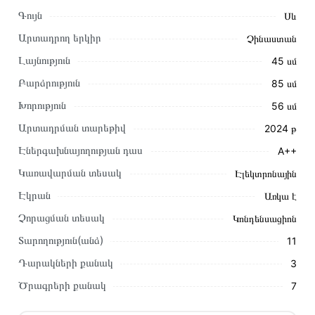
Գույն
Սև
Արտադրող երկիր
Չինաստան
Լայնություն
45 սմ
Բարձրություն
85 սմ
Խորություն
56 սմ
Արտադրման տարեթիվ
2024 թ
Էներգախնայողության դաս
A++
Կառավարման տեսակ
Էլեկտրոնային
Այս ապրանքը գնելու համար սեղմեք
«Ավելացնել
Էկրան
Առկա է
զամբյուղին»
կամ սեղմեք
«Արագ պատվեր»
կոճակը:
Չորացման տեսակ
Կոնդենսացիոն
Կարող եք նաև պատվիրել՝ զանգահարելով կայքում նշված
կոնտակտային համարներին։
Տարողություն(անձ)
11
Դարակների քանակ
3
Կայքում տվյալ ապրանքի՝ Ներկառուցվող Սպասք Լվացող
Մեքենա VIKASS V45BIDWA4A401R-BLACK առաքման և
Ծրագրերի քանակ
7
վճարման պայմանները վավեր են և իրական են Հայաստանի
ողջ տարածքում։