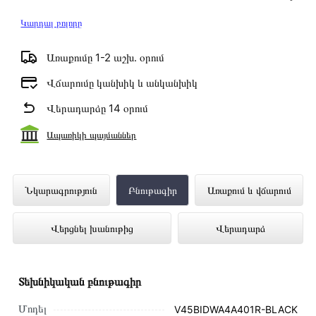
Կարդալ բոլորը
Առաքումը 1-2 աշխ․ օրում
Վճարումը կանխիկ և անկանխիկ
Վերադարձը 14 օրում
Ապառիկի պայմաններ
Ներկառուցվող Սպասք Լվացող Մեքենա
Նկարագրություն
Բնութագիր
Առաքում և վճարում
VIKASS V45BIDWA4A401R-BLACK
Վերցնել խանութից
Վերադարձ
ներկայացված է Technomix առցանց
խանութում լավագույն գնով 175 000 դրամ
Տեխնիկական բնութագիր
Մոդել
V45BIDWA4A401R-BLACK