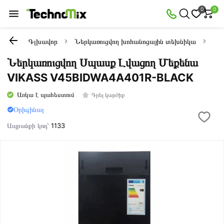
0
0
Գլխավոր
Ներկառուցվող խոհանոցային տեխնիկա
Ներ
Ներկառուցվող Սպասք Լվացող Մեքենա
VIKASS V45BIDWA4A401R-BLACK
Առկա է պահեստում
Գրել կարծիք
Օրիգինալ
Ապրանքի կոդ՝
1133