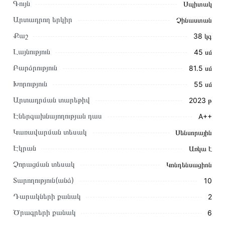
Գույն
Սպիտակ
Արտադրող երկիր
Չինաստան
Քաշ
38 կգ
Լայնություն
45 սմ
Բարձրություն
81.5 սմ
Խորություն
55 սմ
Արտադրման տարեթիվ
2023 թ
Էներգախնայողության դաս
A++
Այս ապրանքը գնելու համար սեղմեք
«Ավելացնել
Կառավարման տեսակ
Սենսորային
զամբյուղին»
կամ սեղմեք
«Արագ պատվեր»
կոճակը:
Էկրան
Առկա է
Կարող եք նաև պատվիրել՝ զանգահարելով կայքում նշված
կոնտակտային համարներին։
Չորացման տեսակ
Կոնդենսացիոն
Տարողություն(անձ)
10
Կայքում տվյալ ապրանքի՝ Ներկառուցվող Սպասք Լվացող
Մեքենա SAMSUNG DW50R4070BB/WT առաքման և
Դարակների քանակ
2
վճարման պայմանները վավեր են և իրական են Հայաստանի
Ծրագրերի քանակ
6
ողջ տարածքում։