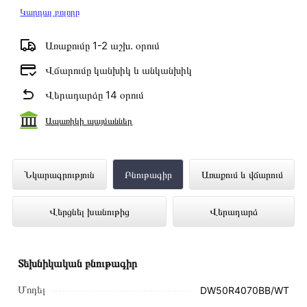
Կարդալ բոլորը
Առաքումը 1-2 աշխ․ օրում
Վճարումը կանխիկ և անկանխիկ
Վերադարձը 14 օրում
Ապառիկի պայմաններ
Ներկառուցվող Սպասք Լվացող Մեքենա
Նկարագրություն
Բնութագիր
Առաքում և վճարում
SAMSUNG DW50R4070BB/WT
Վերցնել խանութից
Վերադարձ
ներկայացված է Technomix առցանց
խանութում լավագույն գնով 225 000 դրամ
Տեխնիկական բնութագիր
Մոդել
DW50R4070BB/WT