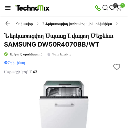
0
0
Գլխավոր
Ներկառուցվող խոհանոցային տեխնիկա
Ներ
Ներկառուցվող Սպասք Լվացող Մեքենա
SAMSUNG DW50R4070BB/WT
Առկա է պահեստում
Գրել կարծիք
Օրիգինալ
Ապրանքի կոդ՝
1143