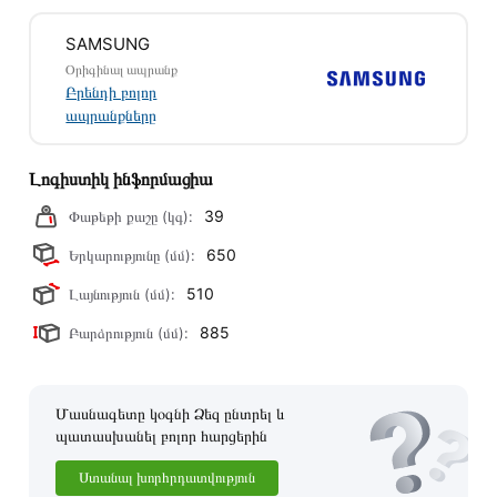
Մեր պրոֆեսիոնալ մենեջերները կմշակեն պատվերը և
SAMSUNG
կկապվեն ձեզ հետ՝ համաձայնեցնելու առաքման
Օրիգինալ ապրանք
պայմանները։ Նախքան առցանց պատվեր տեղադրելը,
Բրենդի բոլոր
խորհուրդ ենք տալիս կարդալ նկարագրությունը,
ապրանքները
բնութագրերը և կարծիքները:
Տվյալ ապրանքը սետիֆիկացված է և համպատասխանում է
Լոգիստիկ ինֆորմացիա
բոլոր ստանդարտներին։ Գնված ապրանքի վերադարձը
39
կատարվում է 14 օրվա ընթացքում:
Փաթեթի քաշը (կգ):
650
Երկարությունը (մմ):
510
Լայնություն (մմ):
885
Բարձրություն (մմ):
Մասնագետը կօգնի Ձեզ ընտրել և
պատասխանել բոլոր հարցերին
Ստանալ խորհրդատվություն