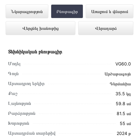
Ներկառուցվող Սպասք Լվացող Մեքենա
Նկարագրություն
Բնութագիր
Առաքում և վճարում
GRAUDE VG60.0 ներկայացված է
Վերցնել խանութից
Վերադարձ
Technomix առցանց խանութում լավագույն
գնով 296 000 դրամ
Տեխնիկական բնութագիր
Մոդել
VG60.0
Գույն
Արծաթագույն
Արտադրող երկիր
Գերմանիա
Քաշ
35.5 կգ
Լայնություն
59.8 սմ
Բարձրություն
81.5 սմ
Խորություն
55 սմ
Արտադրման տարեթիվ
2024 թ