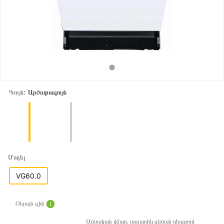
Գույն:
Արծաթագույն
Մոդել
VG60.0
Օնլայն գին
Ամսական վճար, ապառիկ գնման դեպքում