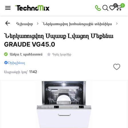
0
0
Գլխավոր
Ներկառուցվող խոհանոցային տեխնիկա
Ներ
Ներկառուցվող Սպասք Լվացող Մեքենա
GRAUDE VG45.0
Առկա է պահեստում
Գրել կարծիք
Օրիգինալ
Ապրանքի կոդ՝
1142