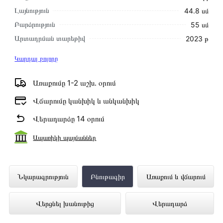
Լայնություն
44.8 սմ
Բարձրություն
55 սմ
Արտադրման տարեթիվ
2023 թ
Կարդալ բոլորը
Առաքումը 1-2 աշխ․ օրում
Վճարումը կանխիկ և անկանխիկ
Վերադարձը 14 օրում
Ապառիկի պայմաններ
Ներկառուցվող Սպասք Լվացող Մեքենա
Նկարագրություն
Բնութագիր
Առաքում և վճարում
GRAUDE VG45.0 ներկայացված է
Վերցնել խանութից
Վերադարձ
Technomix առցանց խանութում լավագույն
գնով 238 000 դրամ