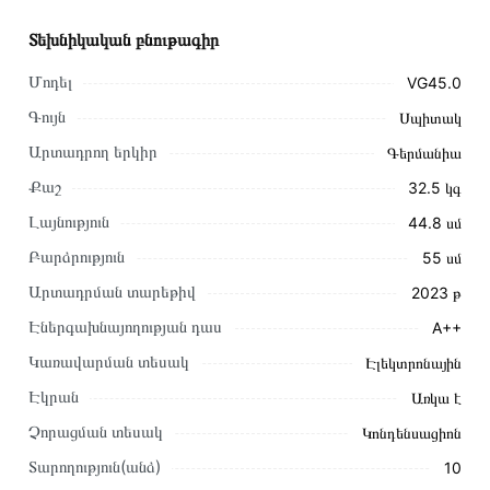
Տեխնիկական բնութագիր
Մոդել
VG45.0
Գույն
Սպիտակ
Արտադրող երկիր
Գերմանիա
Քաշ
32.5 կգ
Լայնություն
44.8 սմ
Բարձրություն
55 սմ
Արտադրման տարեթիվ
2023 թ
Էներգախնայողության դաս
A++
Կառավարման տեսակ
Էլեկտրոնային
Այս ապրանքը գնելու համար սեղմեք
«Ավելացնել
Էկրան
Առկա է
զամբյուղին»
կամ սեղմեք
«Արագ պատվեր»
կոճակը:
Չորացման տեսակ
Կոնդենսացիոն
Կարող եք նաև պատվիրել՝ զանգահարելով կայքում նշված
կոնտակտային համարներին։
Տարողություն(անձ)
10