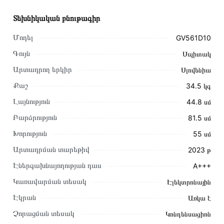
Տեխնիկական բնութագիր
Մոդել
GV561D10
Գույն
Սպիտակ
Արտադրող երկիր
Սլովենիա
Քաշ
34.5 կգ
Լայնություն
44.8 սմ
Բարձրություն
81.5 սմ
Խորություն
55 սմ
Արտադրման տարեթիվ
2023 թ
Էներգախնայողության դաս
A+++
Այս ապրանքը գնելու համար սեղմեք
«Ավելացնել
Կառավարման տեսակ
Էլեկտրոնային
զամբյուղին»
կամ սեղմեք
«Արագ պատվեր»
կոճակը:
Էկրան
Առկա է
Կարող եք նաև պատվիրել՝ զանգահարելով կայքում նշված
կոնտակտային համարներին։
Չորացման տեսակ
Կոնդենսացիոն