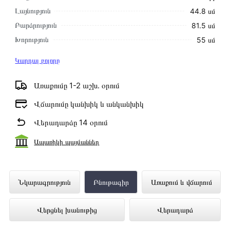
Լայնություն
44.8 սմ
Բարձրություն
81.5 սմ
Խորություն
55 սմ
Կարդալ բոլորը
Առաքումը 1-2 աշխ․ օրում
Վճարումը կանխիկ և անկանխիկ
Վերադարձը 14 օրում
Ապառիկի պայմաններ
Ներկառուցվող Սպասք Լվացող Մեքենա
Նկարագրություն
Բնութագիր
Առաքում և վճարում
GORENJE GV561D10 ներկայացված է
Վերցնել խանութից
Վերադարձ
Technomix առցանց խանութում լավագույն
գնով 274 000 դրամ