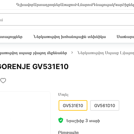
Գլխավոր
Արտադրողներ
Առաքում
Վճարում
Գնացուցակ
Կարծիքնե
ւստացույցներ
Ներկառուցվող խոհանոցային տեխնիկա
Սառնարա
առուցվող սպասք լվացող մեքենաներ
Ներկառուցվող Սպասք Լվացո
 GORENJE GV531E10
Մոդել
GV531E10
GV561D10
Երաշխիք 3 տարի
Բնութագիր