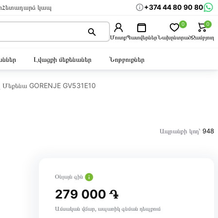
+374 44 80 90 80
ր
Հետադարձ կապ
0
0
Մուտք
Պատվերներ
Նախընտրած
Զամբյուղ
ններ
Լվացքի մեքենաներ
Նոթբուքներ
ղ Մեքենա GORENJE GV531E10
Ապրանքի կոդ՝
948
Օնլայն գին
279 000 ֏
Ամսական վճար, ապառիկ գնման դեպքում