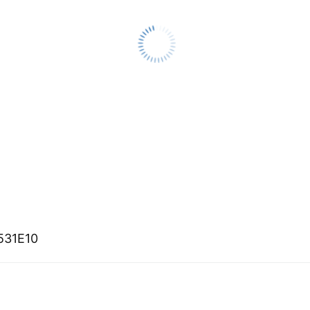
531E10