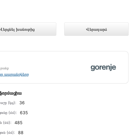
 Technomix առցանց խանութում
Վերցնել խանութից
Վերադարձ
պրանք
լոր ապրանքները
նֆորմացիա
աշը (կգ):
36
ունը (մմ):
635
ն (մմ):
485
ուն (մմ):
88