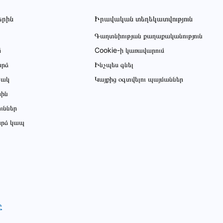
երին
Իրավական տեղեկատվություն
Գաղտնիության քաղաքականություն
մ
Cookie-ի կառավարում
րձ
Ինչպես գնել
ցակ
Կայքից օգտվելու պայմաններ
սին
ուններ
րձ կապ
Ը