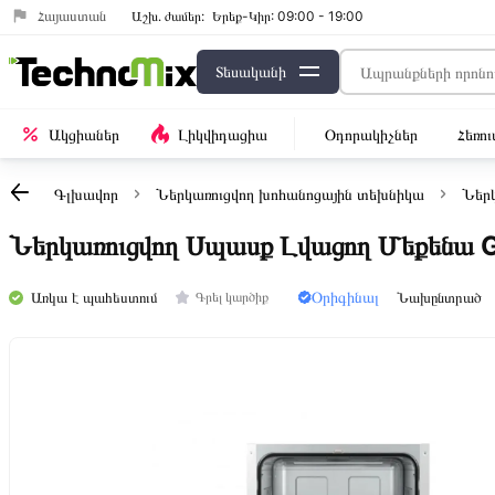
Հայաստան
Աշխ․ ժամեր:
Երեք-Կիր: 09:00 - 19:00
Տեսականի
Ակցիաներ
Լիկվիդացիա
Օդորակիչներ
Հեռո
Գլխավոր
Ներկառուցվող խոհանոցային տեխնիկա
Ներկ
Ներկառուցվող Սպասք Լվացող Մեքենա
Օրիգինալ
Առկա է պահեստում
Նախընտրած
Գրել կարծիք