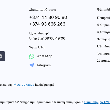
Հետադարձ կապ
Գնորդն
+374 44 80 90 80
Առաքում
+374 93 666 266
Վճարու
Վերադա
Աշխ․ ժամեր՝
Երեք կիր՝ 09:00-19:00
Գնացու
Մեր մա
Գրեք Մեզ
Նորությ
WhatsApp
Հետադա
Telegram
տում ենք
Мастеркасса
համակարգով
շտպանված են: Կայքի պատրաստումը և առաջխաղացումը
Մաստերվեբ ՍՊ